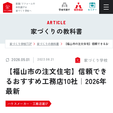
新築/リフォームの
会社選びは
学校を探す
個別相談
セミナー
家づくり学校へ
ARTICLE
ぴったりの住宅会社をご提案
家づくりの教科書
個別相談
家づくり学校TOP
家づくりの教科書
【福山市の注文住宅】信頼できるおすすめ
後悔しない家づくりをレクチャー
セミナーをみる
2026.05.01
2023.06.21
家づくり学校
ご利用は無料！全国20校
お近くの学校を探す
【福山市の注文住宅】信頼でき
るおすすめ工務店10社｜2026年
最新
ホーム
家づくり学校とは
ハウスメーカー・工務店選び