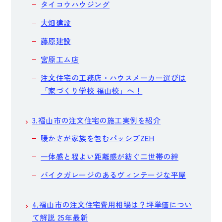
タイコウハウジング
大畑建設
藤原建設
宮原工ム店
注文住宅の工務店・ハウスメーカー選びは
「家づくり学校 福山校」へ！
3.福山市の注文住宅の施工実例を紹介
暖かさが家族を包むパッシブZEH
一体感と程よい距離感が紡ぐ二世帯の絆
バイクガレージのあるヴィンテージな平屋
4.福山市の注文住宅費用相場は？坪単価につい
て解説 25年最新