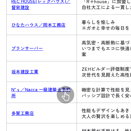
「R+house」に加
REC HOUSE(レックハウス)／
自社大工による一貫し
督栄建設
暮らしを愉しみ
ひなたハウス／岡本工務店
エガオと幸せの毎日を
高気密・高断熱に基づ
いつまでもエコに快適
プランサーバー
案
ZEHビルダー評価制
坂本建設工業
次世代を見据えた高性
緻密な計算で性能を見
N’ｓ／Nacca 一級建築士事務
パッシブ設計で長く安
所
性能もデザインもあき
多賀工務店
大人の贅沢を楽しめる
材木屋が手掛ける、性