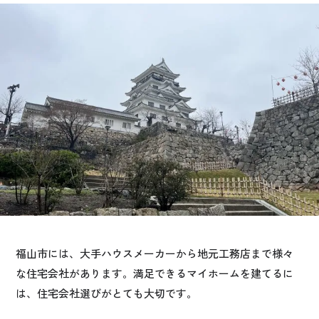
お悩み・相談事例
よくある質問
ご利用者の声・実例
お役立ち情報
公式SNSをチェック
YOUTUBE
Instagram
プライバシーポリシー
福山市には、大手ハウスメーカーから地元工務店まで様々
な住宅会社があります。満足できるマイホームを建てるに
は、住宅会社選びがとても大切です。