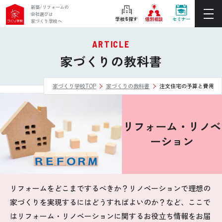
新築/リフォームの
会社選びは
学校を探す
個別相談
セミナー
家づくり学校へ
ARTICLE
ぴったりの住宅会社をご提案
家づくりの教科書
個別相談
家づくり学校TOP
家づくりの教科書
注文住宅の予算と費用
後悔しない家づくりをレクチャー
セミナーをみる
リフォーム・リノベ
ご利用は無料！全国20校
お近くの学校を探す
ーション
ホーム
リフォームをどこまでするべきか？リノベーションで理想の
家づくりを実現するにはどうすればよいのか？など、ここで
家づくり学校とは
はリフォーム・リノベーションに関するお役立ち情報をお届