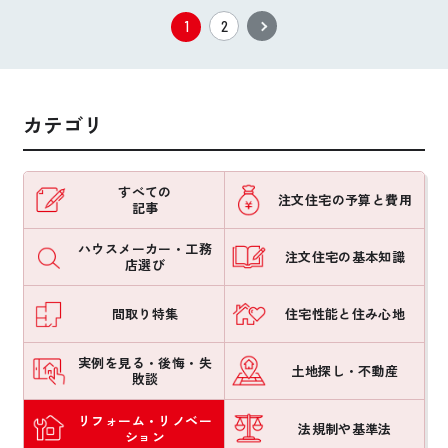
1
2
カテゴリ
すべての
注文住宅の予算と費用
記事
ハウスメーカー・工務
注文住宅の基本知識
店選び
間取り特集
住宅性能と住み心地
実例を見る・後悔・失
土地探し・不動産
敗談
リフォーム・リノベー
法規制や基準法
ション