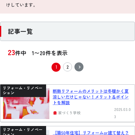
けしています。
お悩み・相談事例
よくある質問
記事一覧
ご利用者の声・実例
23
件中 1〜20件を表示
お役立ち情報
1
2
公式SNSをチェック
YOUTUBE
Instagram
リフォーム・リノベー
断熱リフォームのメリットは冬暖かく夏
ション
涼しいだけじゃない！メリット＆ポイン
トを解説
プライバシーポリシー
2025.03.0
家づくり学校
3
リフォーム・リノベー
【築50年住宅】リフォームor建て替え？
ション