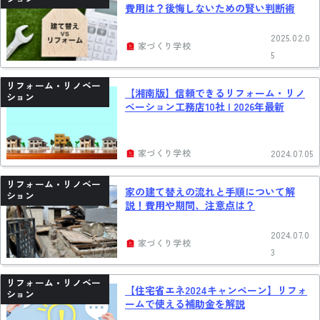
費用は？後悔しないための賢い判断術
2025.02.0
家づくり学校
5
リフォーム・リノベー
【湘南版】信頼できるリフォーム・リノ
ション
ベーション工務店10社 | 2026年最新
家づくり学校
2024.07.05
リフォーム・リノベー
家の建て替えの流れと手順について解
ション
説！費用や期間、注意点は？
2024.07.0
家づくり学校
3
リフォーム・リノベー
【住宅省エネ2024キャンペーン】リフォ
ション
ームで使える補助金を解説