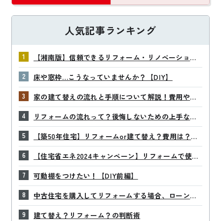
人気記事ランキング
【湘南版】信頼できるリフォーム・リノベーション
工務店10社 | 2026年最新
床や窓枠…こうなっていませんか？【DIY】
家の建て替えの流れと手順について解説！費用や期
間、注意点は？
リフォームの流れって？後悔しないための上手な進
め方
【築50年住宅】リフォームor建て替え？費用は？後
悔しないための賢い判断術
【住宅省エネ2024キャンペーン】リフォームで使え
る補助金を解説
可動棚をつけたい！【DIY前編】
中古住宅を購入してリフォームする場合、ローンは
どうなるの？
建て替え？リフォーム？の判断術