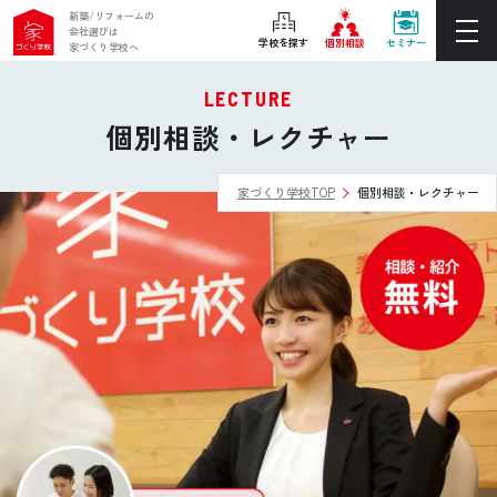
新築/リフォームの
会社選びは
学校を探す
個別相談
セミナー
家づくり学校へ
LECTURE
ぴったりの住宅会社をご提案
個別相談・レクチャー
個別相談
家づくり学校TOP
個別相談・レクチャー
後悔しない家づくりをレクチャー
セミナーをみる
予算立て
15
分
ご利用は無料！全国20校
借りられるMAXの予算ではなく、無理なく返済できる
お近くの学校を探す
予算を見つけましょう。
ホーム
家づくり学校とは