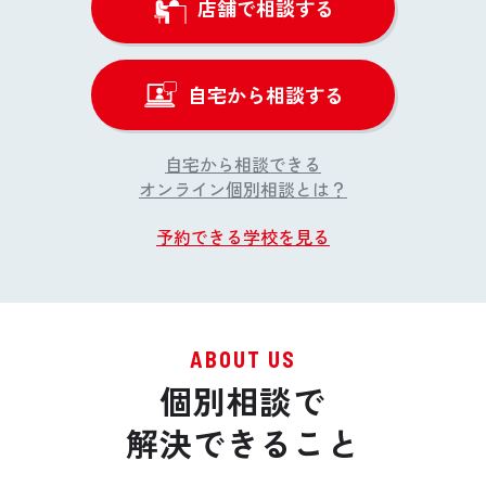
店舗で相談する
家づくり基本知識の習得
90
分
LESSON2でシミュレーションした、「予算内で建てる
自宅から相談する
家」と「予算以上で建てる家」の違いとは？
家づくりにおいては目先の建築予算やデザイン、間取
自宅から相談できる
りなど、目に見える部分だけでなく、住み心地や省エ
オンライン個別相談とは？
ネ性など目に見えない部分をしっかり検討することが
大切。家づくりで後悔しないために押さえておくべき
予約できる学校を見る
基本知識をお伝えします。
ABOUT US
個別相談で
解決できること