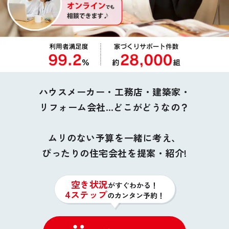
お悩み・相談事例
購入シミュレーション(土地&建物)
よくある質問
15
分
ご利用者の声・実例
住宅会社ごとに建物費用は異なります。土地費用や諸
費用などを含めた購入シミュレーションをすること
ハウスメーカー・工務店・建築家・
で、あなたの予算で実現できる家づくり、住宅会社が
お役立ち情報
見えてきます。
リフォーム会社…どこがどうなの？
公式SNSをチェック
ムリのない予算を一緒に考え、
YOUTUBE
Instagram
ぴったりの住宅会社を提案・紹介!
プライバシーポリシー
空き状況
がすぐわかる！
4ステップ
のカンタン予約！