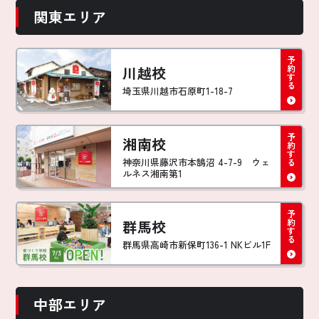
関東エリア
川越校
埼玉県川越市石原町1-18-7
湘南校
神奈川県藤沢市本鵠沼 4-7-9 ウェ
ルネス湘南第1
群馬校
群馬県高崎市新保町136-1 NKビル1F
中部エリア