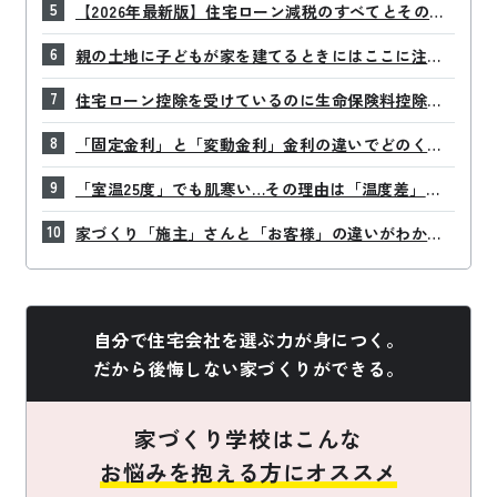
【2026年最新版】住宅ローン減税のすべてとその活
用法を解説！
親の土地に子どもが家を建てるときにはここに注
意！名義変更、贈与税などチェックポイントをまと
住宅ローン控除を受けているのに生命保険料控除も
めました
申請した方がいいの？
「固定金利」と「変動金利」金利の違いでどのくら
い変わる？
「室温25度」でも肌寒い…その理由は「温度差」に
あり！？
家づくり「施主」さんと「お客様」の違いがわかり
ますか？
自分で住宅会社を選ぶ力が身につく。
だから後悔しない家づくりができる。
家づくり学校はこんな
お悩みを抱える方にオススメ