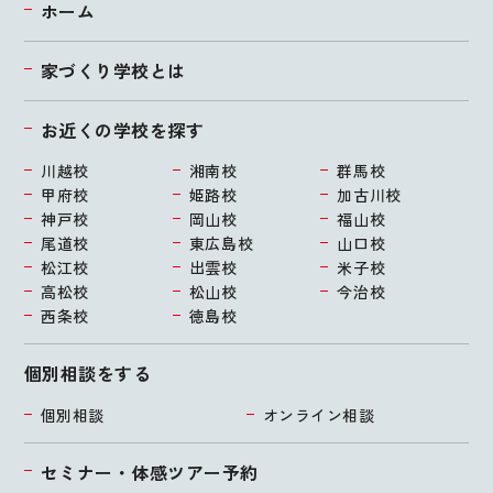
ホーム
家づくり学校とは
お近くの学校を探す
川越校
湘南校
群馬校
甲府校
姫路校
加古川校
神戸校
岡山校
福山校
尾道校
東広島校
山口校
松江校
出雲校
米子校
高松校
松山校
今治校
西条校
徳島校
個別相談をする
個別相談
オンライン相談
セミナー・体感ツアー予約