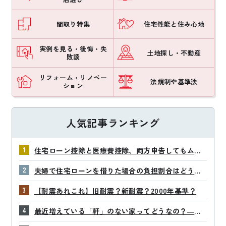
間取り特集
住宅性能と住み心地
実例を見る・後悔・失
土地探し・不動産
敗談
リフォーム・リノベー
法規制や基準法
ション
人気記事ランキング
住宅ローン控除と医療費控除、両方申告してもムダ
なの？
夫婦で住宅ローンを借りた場合の負担割合はどう決
める？
【耐震あれこれ】旧耐震？新耐震？2000年基準？
最近増えている「軒」のない家ってどうなの？―後
悔しないために知っておきたいポイント