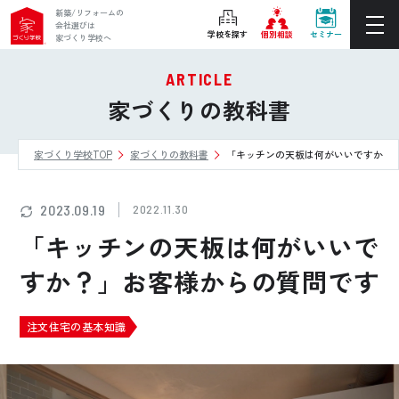
新築/リフォームの
会社選びは
学校を探す
個別相談
セミナー
家づくり学校へ
ARTICLE
ぴったりの住宅会社をご提案
家づくりの教科書
個別相談
家づくり学校TOP
家づくりの教科書
「キッチンの天板は何がいいですか？
後悔しない家づくりをレクチャー
セミナーをみる
2023.09.19
2022.11.30
ご利用は無料！全国20校
「キッチンの天板は何がいいで
お近くの学校を探す
すか？」お客様からの質問です
ホーム
注文住宅の基本知識
家づくり学校とは