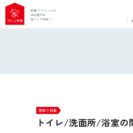
新築/リフォームの
会社選びは
家づくり学校へ
ホーム
間取り特集
トイレ/洗面所/浴室の
家づくり学校とは