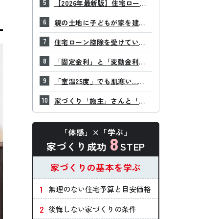
【2026年最新版】住宅ローン
いために知っておきたいポイ
減税のすべてとその活用法を
ント
親の土地に子どもが家を建て
解説！
るときにはここに注意！名義
住宅ローン控除を受けている
変更、贈与税などチェックポ
のに生命保険料控除も申請し
イントをまとめました
「固定金利」と「変動金利」
た方がいいの？
金利の違いでどのくらい変わ
「室温25度」でも肌寒い…そ
る？
の理由は「温度差」にあ
家づくり「施主」さんと「お
り！？
客様」の違いがわかります
か？
「体感」×「学ぶ」
8
家づくり成功
STEP
家づくりの基本を学ぶ
無理のない住宅予算と目安価格
後悔しない家づくりの条件