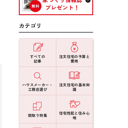
カテゴリ
は
ま
すべての
注文住宅の予算と
記事
費用
ハウスメーカー・
注文住宅の基本知
工務店選び
識
住宅性能と住み心
間取り特集
地