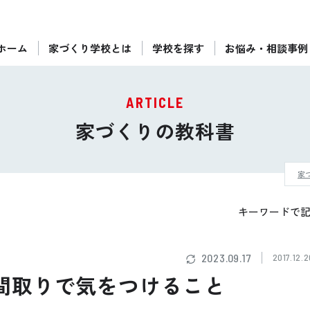
ホーム
家づくり学校とは
学校を探す
お悩み・相談事例
ぴったりの住宅会社をご提案
個別相談
ARTICLE
後悔しない家づくりをレクチャー
家づくりの教科書
セミナーをみる
家
ご利用は無料！全国20校
お近くの学校を探す
キーワードで
2023.09.17
2017.12.2
間取りで気をつけること