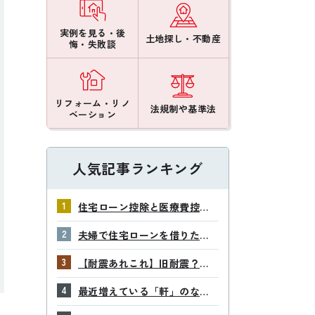
実例を見る・後
土地探し・不動産
悔・失敗談
リフォーム・リノ
法規制や基準法
ベーション
人気記事ランキング
住宅ローン控除と医療費控
除、両方申告してもムダな
夫婦で住宅ローンを借りた場
の？
合の負担割合はどう決める？
【耐震あれこれ】旧耐震？新
耐震？2000年基準？
最近増えている「軒」のない
家ってどうなの？―後悔しな