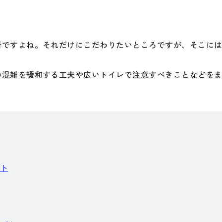
所ですよね。それだけにこだわりたいところですが、そこに
の混雑を緩和する工夫や広いトイレで注意すべきことなどを
公式SNSをチェック
YOUTUBE
Instagram
ト