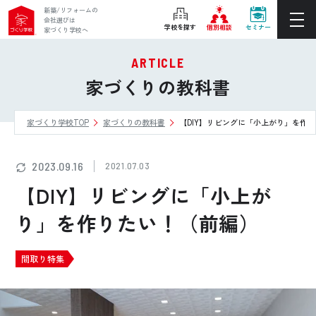
新築/リフォームの
会社選びは
学校を探す
個別相談
セミナー
家づくり学校へ
ARTICLE
ぴったりの住宅会社をご提案
家づくりの教科書
個別相談
家づくり学校TOP
家づくりの教科書
【DIY】リビングに「小上がり」を作
後悔しない家づくりをレクチャー
セミナーをみる
2023.09.16
2021.07.03
ご利用は無料！全国20校
【DIY】リビングに「小上が
お近くの学校を探す
り」を作りたい！（前編）
ホーム
間取り特集
家づくり学校とは