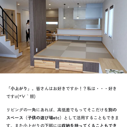
お悩み・相談事例
よくある質問
ご利用者の声・実例
お役立ち情報
公式SNSをチェック
YOUTUBE
Instagram
「小上がり」
。皆さんはお好きですか！？私は・・・好き
ですσ(*´∀｀照)
プライバシーポリシー
リビングの一角にあれば、高低差でもってそこだけを
別の
スペース（子供の遊び場etc）
として活用することもできま
す。また小上がりの下部には
収納を持ってくることもでき