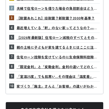
なの？
夫婦で住宅ローンを借りた場合の負担割合はどう決
める？
【耐震あれこれ】旧耐震？新耐震？2000年基準？
最近増えている「軒」のない家ってどうなの？―後
悔しないために知っておきたいポイント
【2026年最新版】住宅ローン減税のすべてとその活
用法を解説！
親の土地に子どもが家を建てるときにはここに注
意！名義変更、贈与税などチェックポイントをまと
住宅ローン控除を受けているのに生命保険料控除も
めました
申請した方がいいの？
「固定金利」と「変動金利」金利の違いでどのくら
い変わる？
「室温25度」でも肌寒い…その理由は「温度差」に
あり！？
家づくり「施主」さんと「お客様」の違いがわかり
ますか？