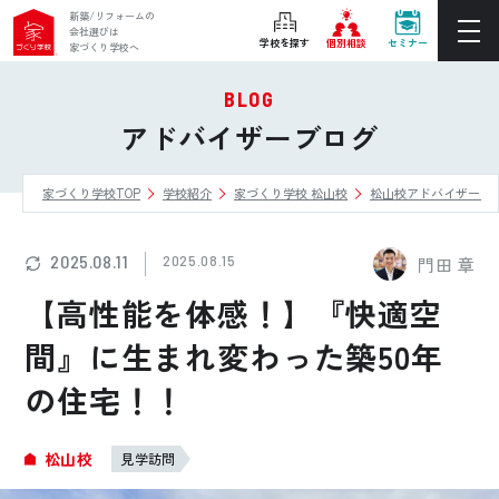
新築/リフォームの
会社選びは
学校を探す
個別相談
セミナー
家づくり学校へ
BLOG
ぴったりの住宅会社をご提案
アドバイザーブログ
個別相談
家づくり学校TOP
学校紹介
家づくり学校 松山校
松山校アドバイザーブ
後悔しない家づくりをレクチャー
セミナーをみる
2025.08.11
2025.08.15
門田 章
ご利用は無料！全国20校
【高性能を体感！】『快適空
お近くの学校を探す
間』に生まれ変わった築50年
の住宅！！
ホーム
家づくり学校とは
松山校
見学訪問