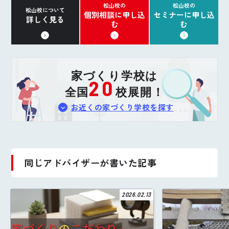
松山校の
松山校の
松山校について
個別相談に申し込
セミナーに申し込
詳しく見る
む
む
家づくり学校は
20
全国
校展開！
お近くの家づくり学校を探す
同じアドバイザーが書いた記事
2026.02.13