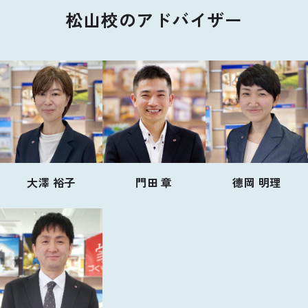
松山校のアドバイザー
大澤 裕子
門田 章
德岡 明理