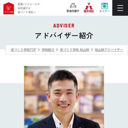
新築/リフォームの
会社選びは
学校を探す
個別相談
セミナー
家づくり学校へ
ADVISER
ぴったりの住宅会社をご提案
アドバイザー紹介
個別相談
家づくり学校TOP
学校紹介
家づくり学校 松山校
松山校アドバイザー
後悔しない家づくりをレクチャー
セミナーをみる
ご利用は無料！全国20校
お近くの学校を探す
ホーム
家づくり学校とは