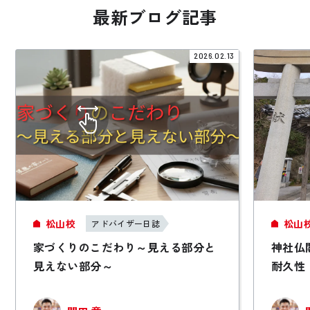
最新ブログ記事
2026.02.13
松山校
松山
アドバイザー日誌
家づくりのこだわり～見える部分と
神社仏
見えない部分～
耐久性