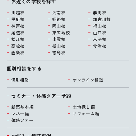
お近くの学校を探す
川越校
湘南校
群馬校
甲府校
姫路校
加古川校
神戸校
岡山校
福山校
尾道校
東広島校
山口校
松江校
出雲校
米子校
高松校
松山校
今治校
西条校
徳島校
個別相談をする
個別相談
オンライン相談
セミナー・体感ツアー予約
新築基本編
土地探し編
マネー編
リフォーム編
体感ツアー