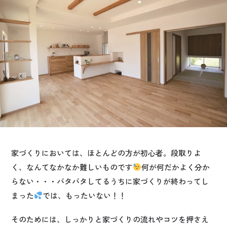
お悩み・相談事例
よくある質問
ご利用者の声・実例
お役立ち情報
公式SNSをチェック
YOUTUBE
Instagram
家づくりにおいては、ほとんどの方が初心者。段取りよ
く、なんてなかなか難しいものです
何が何だかよく分か
プライバシーポリシー
らない・・・バタバタしてるうちに家づくりが終わってし
まった
では、もったいない！！
そのためには、しっかりと家づくりの流れやコツを押さえ