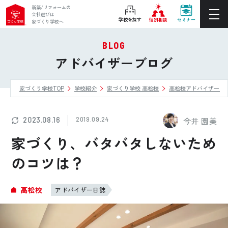
新築/リフォームの
会社選びは
学校を探す
個別相談
セミナー
家づくり学校へ
BLOG
ぴったりの住宅会社をご提案
アドバイザーブログ
個別相談
家づくり学校TOP
学校紹介
家づくり学校 高松校
高松校アドバイザーブ
後悔しない家づくりをレクチャー
セミナーをみる
2023.08.16
2019.09.24
今井 園美
ご利用は無料！全国20校
家づくり、バタバタしないため
お近くの学校を探す
のコツは？
ホーム
高松校
アドバイザー日誌
家づくり学校とは