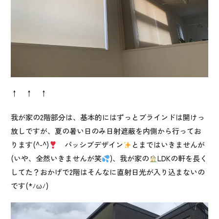
↑ ↑ ↑
我が家の2階部分は、基本的にはずっとブラインドは開けっ
放しですが、夏の暑い日のみ日射遮蔽を内側から行ってお
ります(^-^)
パッシブデザイン
とまではいきませんが
(いや、全然いきませんが笑
)、我が家の
LDKの軒を長く
してた？おかげで2階はそんなに直射日光が入り込まないの
です(*ﾉωﾉ)