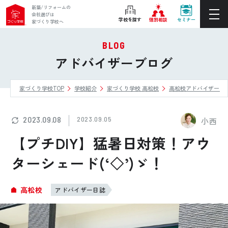
新築/リフォームの
会社選びは
学校を探す
個別相談
セミナー
家づくり学校へ
BLOG
ぴったりの住宅会社をご提案
アドバイザーブログ
個別相談
家づくり学校TOP
学校紹介
家づくり学校 高松校
高松校アドバイザーブ
後悔しない家づくりをレクチャー
セミナーをみる
2023.09.08
2023.09.05
小西
ご利用は無料！全国20校
【プチDIY】猛暑日対策！アウ
お近くの学校を探す
ターシェード(‘◇’)ゞ！
ホーム
高松校
アドバイザー日誌
家づくり学校とは