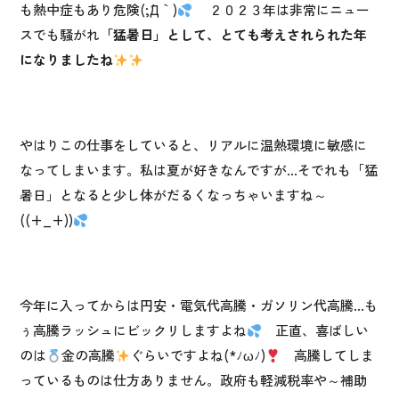
も熱中症もあり危険(;´Д｀)
２０２３年は非常にニュー
スでも騒がれ
「猛暑日」として、とても考えされられた年
になりましたね
やはりこの仕事をしていると、リアルに温熱環境に敏感に
なってしまいます。私は夏が好きなんですが…そでれも「猛
暑日」となると少し体がだるくなっちゃいますね～
((+_+))
今年に入ってからは円安・電気代高騰・ガソリン代高騰…も
ぅ高騰ラッシュにビックリしますよね
正直、喜ばしい
のは
金の高騰
ぐらいですよね(*ﾉωﾉ)
高騰してしま
っているものは仕方ありません。政府も軽減税率や～補助