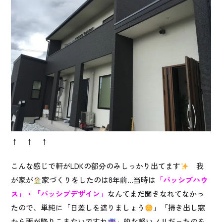
↑ ↑ ↑
こんな感じで軒がLDKの部分のみしっかり出てます
我
が家が
家づくりをしたのは8年前…当時は
「パッシブハウ
ス」・「パッシブデザイン」
なんてまだ聞きなれてなかっ
たので、単純に「日差しを遮りましょう
」「掃き出し窓
から雨が降りこまないですね
」的な軽いノリだったのを