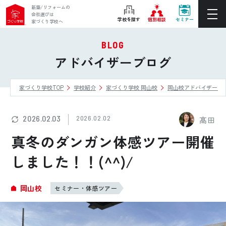
新築/リフォームの
会社選びは
学校を探す
個別相談
セミナー
家づくり学校へ
BLOG
ぴったりの住宅会社をご提案
アドバイザーブログ
個別相談
家づくり学校TOP
学校紹介
家づくり学校 岡山校
岡山校アドバイザーブ
後悔しない家づくりをレクチャー
セミナーをみる
2026.02.03
2026.02.02
髙田
ご利用は無料！全国20校
真冬のダンガン体感ツアー開催
お近くの学校を探す
しました！！(^^)/
ホーム
岡山校
セミナー・体感ツアー
家づくり学校とは