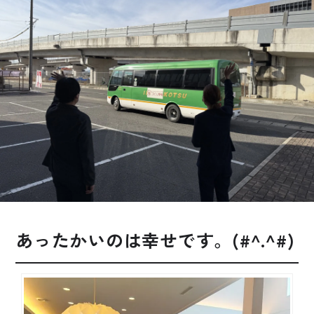
お悩み・相談事例
よくある質問
ご利用者の声・実例
お役立ち情報
公式SNSをチェック
YOUTUBE
Instagram
あったかいのは幸せです。(#^.^#)
プライバシーポリシー