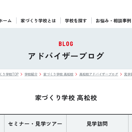
ホーム
家づくり学校とは
学校を探す
お悩み・相談事例
ぴったりの住宅会社をご提案
個別相談
BLOG
後悔しない家づくりをレクチャー
アドバイザーブログ
セミナーをみる
くり学校TOP
学校紹介
家づくり学校 高松校
高松校アドバイザーブログ
見学
ご利用は無料！全国20校
お近くの学校を探す
家づくり学校 高松校
セミナー・見学ツアー
見学訪問