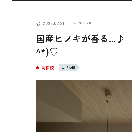
お悩み・相談事例
よくある質問
2026.02.21
2026.03.01
国産ヒノキが香る…♪ 
ご利用者の声・実例
^*)♡
お役立ち情報
高松校
見学訪問
プライバシーポリシー