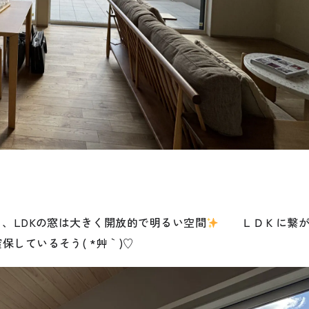
ら、LDKの窓は大きく開放的で明るい空間
ＬＤＫに繋
しているそう( *´艸｀)♡