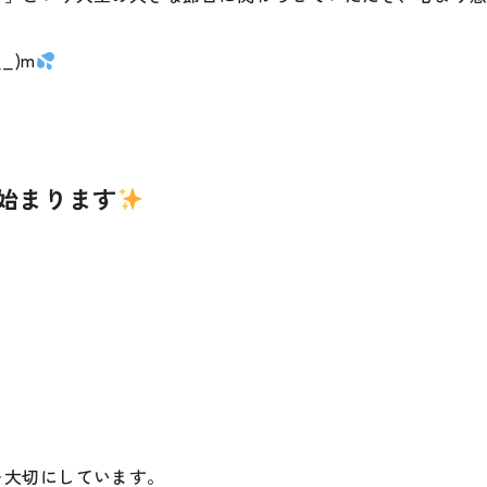
_)m
始まります
を大切にしています。