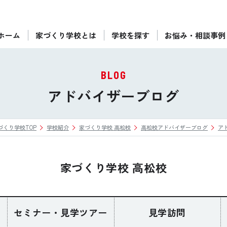
ホーム
家づくり学校とは
学校を探す
お悩み・相談事例
ぴったりの住宅会社をご提案
個別相談
BLOG
後悔しない家づくりをレクチャー
アドバイザーブログ
セミナーをみる
づくり学校TOP
学校紹介
家づくり学校 高松校
高松校アドバイザーブログ
ア
ご利用は無料！全国20校
お近くの学校を探す
家づくり学校 高松校
セミナー・見学ツアー
見学訪問