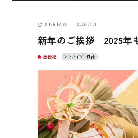
お悩み・相談事例
よくある質問
2025.12.29
2026.01.01
新年のご挨拶｜2025年
ご利用者の声・実例
高松校
アドバイザー日誌
お役立ち情報
プライバシーポリシー