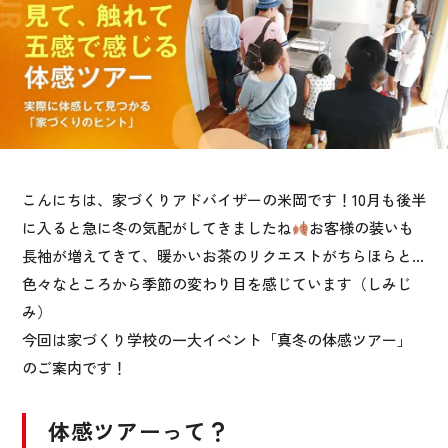
お悩み・相談事例
よくある質問
ご利用者の声・実例
お役立ち情報
こんにちは、家づくりアドバイザーの米岡です！10月も後半
に入ると急に冬の気配がしてきましたね
お客様の装いも
公式SNSをチェック
長袖が増えてきて、暖かいお茶のリクエストがちらほらと…
色々なところから季節の変わり目を感じています（しみじ
YOUTUBE
Instagram
み）
今回は家づくり学校の一大イベント「真冬の体感ツアー」
プライバシーポリシー
のご案内です！
体感ツアーって？