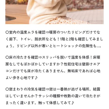
〇室内の温度ムラを確認⇒暖房のついたリビングだけでな
く廊下、トイレ、脱衣所なども！1階と2階も確認してみまし
ょう。リビング以外が寒いとヒートショックの危険性も…。
〇床の冷たさを確認⇒スリッパを脱いで温度を体感！床暖
房なしでもぽかぽかしていますか？性能住宅は壁掛けエア
コンだけでも床が冷たくありません。無垢床であれば心地
よい歩き心地です♪
〇窓まわりの冷気を確認⇒窓は一番熱が逃げる場所。結露
はしていませんか？サッシの種類や枚数の違いで冷たさが
まったく違います。触って体感してみて♪