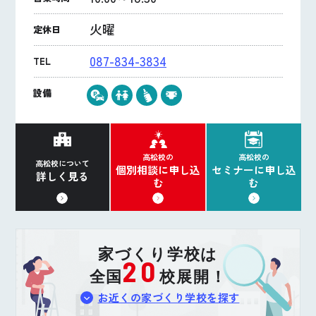
火曜
定休日
087-834-3834
TEL
設備
高松校の
高松校の
高松校について
個別相談に申し込
セミナーに申し込
詳しく見る
む
む
家づくり学校は
20
全国
校展開！
お近くの家づくり学校を探す