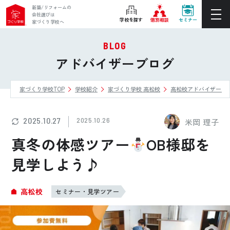
新築/リフォームの
会社選びは
学校を探す
個別相談
セミナー
家づくり学校へ
BLOG
ぴったりの住宅会社をご提案
アドバイザーブログ
個別相談
家づくり学校TOP
学校紹介
家づくり学校 高松校
高松校アドバイザーブ
後悔しない家づくりをレクチャー
セミナーをみる
2025.10.27
2025.10.26
米岡 理子
ご利用は無料！全国20校
真冬の体感ツアー
お近くの学校を探す
OB様邸を
見学しよう♪
ホーム
高松校
セミナー・見学ツアー
家づくり学校とは