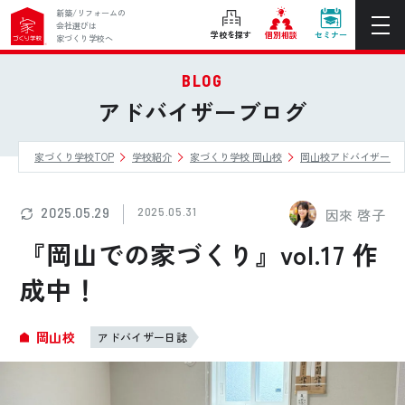
新築/リフォームの
会社選びは
学校を探す
個別相談
セミナー
家づくり学校へ
BLOG
ぴったりの住宅会社をご提案
アドバイザーブログ
個別相談
家づくり学校TOP
学校紹介
家づくり学校 岡山校
岡山校アドバイザーブ
後悔しない家づくりをレクチャー
セミナーをみる
2025.05.29
2025.05.31
因來 啓子
ご利用は無料！全国20校
『岡山での家づくり』vol.17 作
お近くの学校を探す
成中！
ホーム
岡山校
アドバイザー日誌
家づくり学校とは