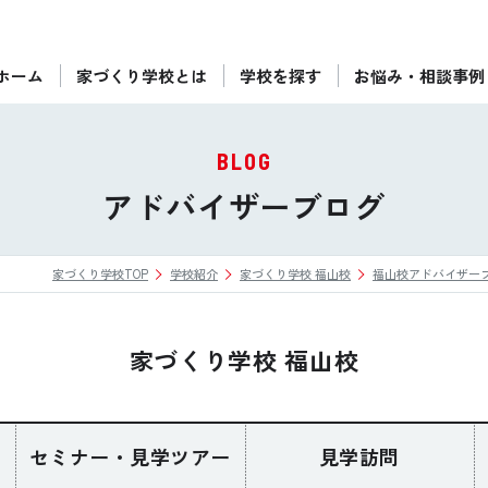
ホーム
家づくり学校とは
学校を探す
お悩み・相談事例
ぴったりの住宅会社をご提案
個別相談
BLOG
後悔しない家づくりをレクチャー
アドバイザーブログ
セミナーをみる
家づくり学校TOP
学校紹介
家づくり学校 福山校
福山校アドバイザー
ご利用は無料！全国20校
お近くの学校を探す
家づくり学校 福山校
セミナー・見学ツアー
見学訪問