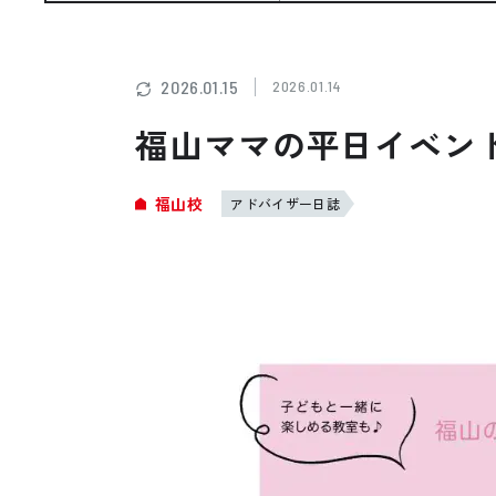
お悩み・相談事例
よくある質問
2026.01.15
2026.01.14
福山ママの平日イベント
ご利用者の声・実例
福山校
アドバイザー日誌
お役立ち情報
プライバシーポリシー