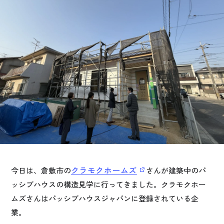
お悩み・相談事例
よくある質問
ご利用者の声・実例
お役立ち情報
公式SNSをチェック
YOUTUBE
Instagram
クラモクホームズ
今日は、倉敷市の
さんが建築中のパ
プライバシーポリシー
ッシブハウスの構造見学に行ってきました。クラモクホー
ムズさんはパッシブハウスジャパンに登録されている企
業。