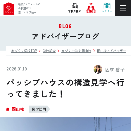
新築/リフォームの
会社選びは
学校を探す
個別相談
セミナー
家づくり学校へ
BLOG
ぴったりの住宅会社をご提案
アドバイザーブログ
個別相談
家づくり学校TOP
学校紹介
家づくり学校 岡山校
岡山校アドバイザーブ
後悔しない家づくりをレクチャー
セミナーをみる
2026.01.19
因來 啓子
ご利用は無料！全国20校
パッシブハウスの構造見学へ行
お近くの学校を探す
ってきました！
ホーム
岡山校
見学訪問
家づくり学校とは