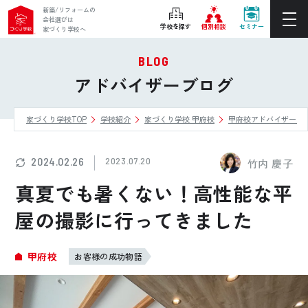
新築/リフォームの
会社選びは
学校を探す
個別相談
セミナー
家づくり学校へ
BLOG
ぴったりの住宅会社をご提案
アドバイザーブログ
個別相談
家づくり学校TOP
学校紹介
家づくり学校 甲府校
甲府校アドバイザーブ
後悔しない家づくりをレクチャー
セミナーをみる
2024.02.26
2023.07.20
竹内 慶子
ご利用は無料！全国20校
真夏でも暑くない！高性能な平
お近くの学校を探す
屋の撮影に行ってきました
ホーム
甲府校
お客様の成功物語
家づくり学校とは