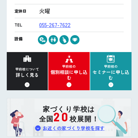
火曜
定休日
055-267-7622
TEL
設備
甲府校の
甲府校の
甲府校について
個別相談に申し込
セミナーに申し込
詳しく見る
む
む
家づくり学校は
20
全国
校展開！
お近くの家づくり学校を探す