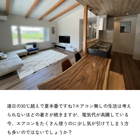
お悩み・相談事例
よくある質問
ご利用者の声・実例
お役立ち情報
公式SNSをチェック
YOUTUBE
Instagram
連日の30℃越えで夏本番ですね?エアコン無しの生活は考え
プライバシーポリシー
られないほどの暑さが続きますが、電気代が高騰している
今、エアコンをたくさん使うのに少し気が引けてしまう方
も多いのではないでしょうか？