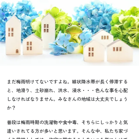
お悩み・相談事例
よくある質問
ご利用者の声・実例
お役立ち情報
公式SNSをチェック
まだ梅雨明けてないですよね。線状降水帯が長く停滞する
YOUTUBE
Instagram
と、地滑り、土砂崩れ、洪水、浸水・・・色んな事を心配
しなければなりません。みなさんの地域は大丈夫でしょう
か？
プライバシーポリシー
普段は梅雨時期の洗濯物や食中毒、そちらにしっかりと気
遣いされてる方が多いと思います。そんな中、私たち家づ