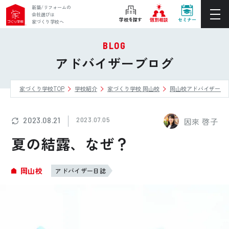
新築/リフォームの
会社選びは
学校を探す
個別相談
セミナー
家づくり学校へ
BLOG
ぴったりの住宅会社をご提案
アドバイザーブログ
個別相談
家づくり学校TOP
学校紹介
家づくり学校 岡山校
岡山校アドバイザーブ
後悔しない家づくりをレクチャー
セミナーをみる
2023.08.21
2023.07.05
因來 啓子
ご利用は無料！全国20校
夏の結露、なぜ？
お近くの学校を探す
岡山校
アドバイザー日誌
ホーム
家づくり学校とは