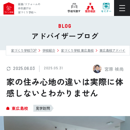
新築/リフォームの
会社選びは
学校を探す
個別相談
セミナー
家づくり学校へ
BLOG
ぴったりの住宅会社をご提案
アドバイザーブログ
個別相談
家づくり学校TOP
学校紹介
家づくり学校 東広島校
東広島校アドバイザ
後悔しない家づくりをレクチャー
セミナーをみる
2025.06.03
2025.05.31
宮原 禎尚
ご利用は無料！全国20校
家の住み心地の違いは実際に体
お近くの学校を探す
感しないとわかりません
ホーム
東広島校
見学訪問
家づくり学校とは