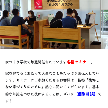
お悩み・相談事例
よくある質問
ご利用者の声・実例
お役立ち情報
公式SNSをチェック
各種セミナー
家づくり学校で毎週開催されています
。
YOUTUBE
Instagram
家を建てるにあたって大事なことをたっぷりお伝えしてい
ます。セミナーにご参加くださるお客様は、皆様「
後悔し
プライバシーポリシー
ない家づくり
のために」熱心に聞いてくださいます。基本
【個別相
談】
的な知識をつけた後にすることは、ズバリ
で
す！