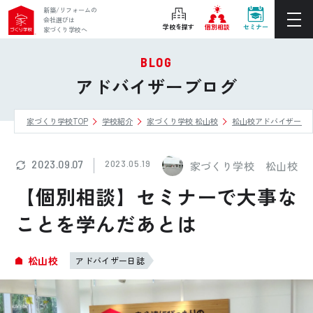
新築/リフォームの
会社選びは
学校を探す
個別相談
セミナー
家づくり学校へ
BLOG
ぴったりの住宅会社をご提案
アドバイザーブログ
個別相談
家づくり学校TOP
学校紹介
家づくり学校 松山校
松山校アドバイザーブ
後悔しない家づくりをレクチャー
セミナーをみる
2023.09.07
2023.05.19
家づくり学校 松山校
ご利用は無料！全国20校
【個別相談】セミナーで大事な
お近くの学校を探す
ことを学んだあとは
ホーム
松山校
アドバイザー日誌
家づくり学校とは