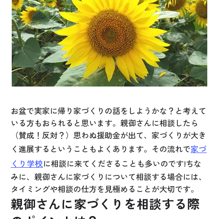
お悩み・相談事例
よくある質問
ご利用者の声・実例
お役立ち情報
お盆で実家に帰り家づくりの話をしようかな？と考えて
公式SNSをチェック
いる方もおられると思います。親御さんに相談したら
（賛成！反対？）思わぬ援助金が出て、家づくりが大き
YOUTUBE
Instagram
く進展するということもよくあります。その流れで
家づ
くり学校
に相談に来てくださることも多いのです!ちな
プライバシーポリシー
みに、親御さんに家づくりについて相談する場合には、
タイミングや相談の仕方を見極めることが大切です。
親御さんに家づくりを相談する際