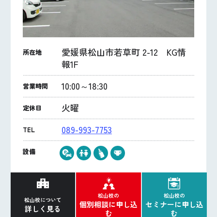
愛媛県松山市若草町 2-12 KG情
所在地
報1F
10:00～18:30
営業時間
火曜
定休日
089-993-7753
TEL
設備
松山校の
松山校の
松山校について
個別相談に申し込
セミナーに申し込
詳しく見る
む
む