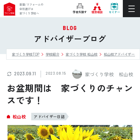
新築/リフォームの
会社選びは
学校を探す
個別相談
セミナー
家づくり学校へ
BLOG
ぴったりの住宅会社をご提案
アドバイザーブログ
個別相談
家づくり学校TOP
学校紹介
家づくり学校 松山校
松山校アドバイザーブ
後悔しない家づくりをレクチャー
セミナーをみる
2023.09.11
2023.08.15
家づくり学校 松山校
ご利用は無料！全国20校
お盆期間は 家づくりのチャン
お近くの学校を探す
スです！
ホーム
松山校
アドバイザー日誌
家づくり学校とは