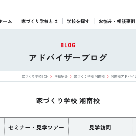
ホーム
家づくり学校とは
学校を探す
お悩み・相談事例
ぴったりの住宅会社をご提案
個別相談
BLOG
後悔しない家づくりをレクチャー
アドバイザーブログ
セミナーをみる
家づくり学校TOP
学校紹介
家づくり学校 湘南校
湘南校アドバイ
ご利用は無料！全国20校
お近くの学校を探す
家づくり学校 湘南校
セミナー・見学ツアー
見学訪問