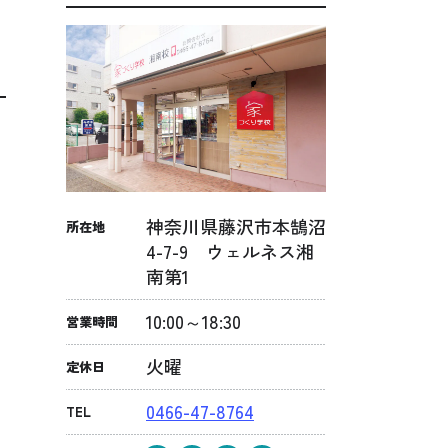
ど
と
状
神奈川県藤沢市本鵠沼
所在地
4-7-9 ウェルネス湘
南第1
分
10:00～18:30
営業時間
火曜
定休日
に
、
0466-47-8764
TEL
と