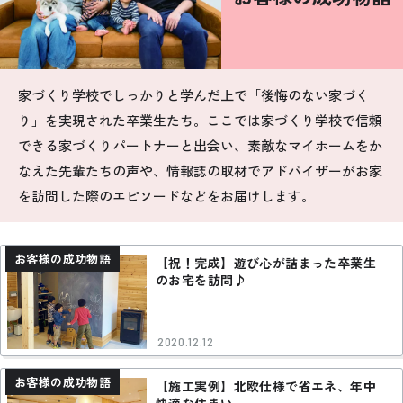
お悩み・相談事例
よくある質問
家づくり学校でしっかりと学んだ上で「後悔のない家づく
ご利用者の声・実例
り」を実現された卒業生たち。ここでは家づくり学校で信頼
できる家づくりパートナーと出会い、素敵なマイホームをか
お役立ち情報
なえた先輩たちの声や、情報誌の取材でアドバイザーがお家
を訪問した際のエピソードなどをお届けします。
公式SNSをチェック
YOUTUBE
Instagram
お客様の成功物語
【祝！完成】遊び心が詰まった卒業生
のお宅を訪問♪
プライバシーポリシー
2020.12.12
お客様の成功物語
【施工実例】北欧仕様で省エネ、年中