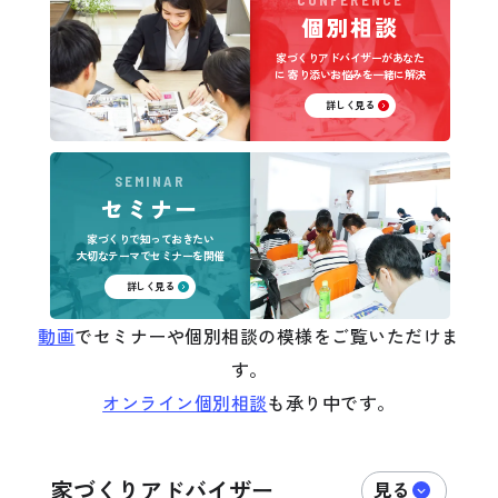
個別相談
家づくりアドバイザーがあなた
に
寄り添いお悩みを一緒に解決
詳しく見る
SEMINAR
セミナー
家づくりで知っておきたい
大切なテーマでセミナーを開催
詳しく見る
動画
でセミナーや個別相談の模様をご覧いただけま
す。
オンライン個別相談
も承り中です。
家づくりアドバイザー