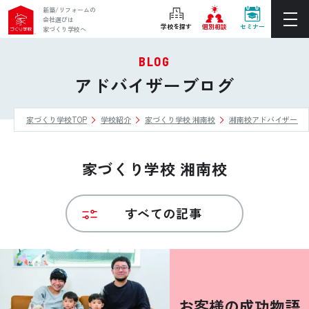
新築/リフォームの
会社選びは
学校を探す
個別相談
セミナー
家づくり学校へ
BLOG
ぴったりの住宅会社をご提案
アドバイザーブログ
個別相談
家づくり学校TOP
学校紹介
家づくり学校 湘南校
湘南校アドバイザーブ
後悔しない家づくりをレクチャー
セミナーをみる
家づくり学校 湘南校
ご利用は無料！全国20校
お近くの学校を探す
すべての記事
ホーム
家づくり学校とは
お客様の成功物語