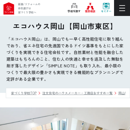
新築/リフォームの
会社選びは
学校を探す
個別相談
セミナー
家づくり学校へ
エコハウス岡山【岡山市東区】
ぴったりの住宅会社をご提案
個別相談
「エコハウス岡山」は、岡山でも一早く高性能住宅に取り組ん
でおり、省エネ住宅の先進国であるドイツ基準をもとにした家
後悔しない家づくりをレクチャー
づくりを実現できる住宅会社です。自然素材と性能を融合した
セミナーをみる
建築はもちろんのこと、住む人の快適と幸せを追及した無駄を
削ぎ落したデザイン「SIMPLE NOTE」も取り入れ、最小限の
つくりで最大限の豊かさも実現できる機能的なプランニングで
ご利用は無料！全国20校
お近くの学校を探す
定評がある企業です。
家づくり学校TOP
注文住宅のハウスメーカー・工務店おすすめ一覧
岡山県
ホーム
家づくり学校とは