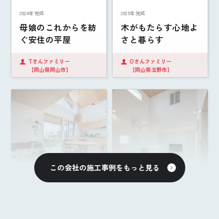
2024年完成
2025年完成
母娘のこれからを紡
木がもたらす心地よ
ぐ安住の平屋
さと暮らす
Tさんファミリー
Oさんファミリー
【岡山県岡山市】
【岡山県玉野市】
この会社の施工事例をもっと見る
2024年完成
2023年完成
眺めのいい田園に佇
吹き抜けと中庭が生