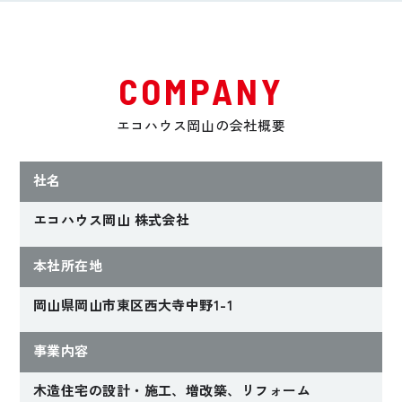
む北欧風の住まい
み出す 開放感とプ
ライベート感を楽し
む家
COMPANY
Hさんファミリー
Tさんファミリー
【岡山県瀬戸内市】
【岡山県瀬戸内市】
エコハウス岡山の会社概要
社名
エコハウス岡山 株式会社
本社所在地
岡山県岡山市東区西大寺中野1-1
2022年完成
2021年完成
事業内容
洗練されたデザイン
機能美を追求したキ
木造住宅の設計・施工、増改築、リフォーム
と合理的な性能
ッチンが主役の家