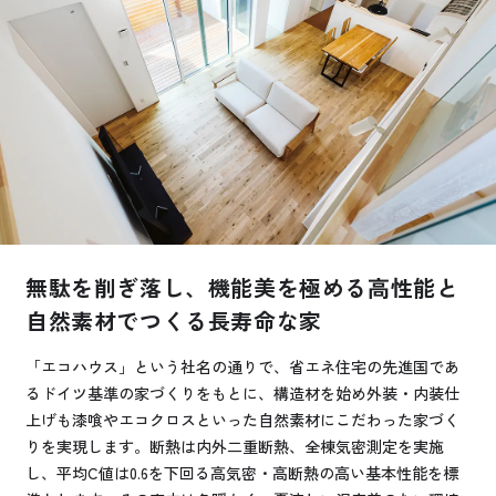
お悩み・相談事例
よくある質問
ご利用者の声・実例
お役立ち情報
公式SNSをチェック
無駄を削ぎ落し、機能美を極める高性能と
自然素材でつくる長寿命な家
YOUTUBE
Instagram
「エコハウス」という社名の通りで、省エネ住宅の先進国であ
プライバシーポリシー
るドイツ基準の家づくりをもとに、構造材を始め外装・内装仕
上げも漆喰やエコクロスといった自然素材にこだわった家づく
りを実現します。断熱は内外二重断熱、全棟気密測定を実施
し、平均C値は0.6を下回る高気密・高断熱の高い基本性能を標