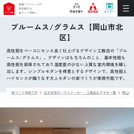
新築/リフォームの
会社選びは
学校を探す
個別相談
セミナー
家づくり学校へ
ブルームス/グラムス【岡山市北
ぴったりの住宅会社をご提案
区】
個別相談
高性能をベースにセンス良く仕上げるデザイン工務店の「ブル
後悔しない家づくりをレクチャー
ームス/グラムス」。デザインはもちろんのこと、基本性能も
セミナーをみる
高性能を担保されており温度差の少ない上質な室内環境を醸し
出します。シンプルモダンを得意とするデザインで、高性能と
ご利用は無料！全国20校
ハイセンスが織りなす大人モダンの家づくりが実現可能です。
お近くの学校を探す
家づくり学校TOP
注文住宅のハウスメーカー・工務店おすすめ一覧
岡山県
ホーム
家づくり学校とは