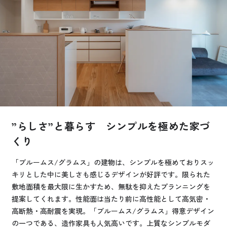
お悩み・相談事例
よくある質問
ご利用者の声・実例
お役立ち情報
”らしさ”と暮らす シンプルを極めた家づ
公式SNSをチェック
くり
YOUTUBE
Instagram
「ブルームス/グラムス」の建物は、シンプルを極めておりスッ
キリとした中に美しさも感じるデザインが好評です。限られた
プライバシーポリシー
敷地面積を最大限に生かすため、無駄を抑えたプランニングを
提案してくれます。性能面は当たり前に高性能として高気密・
高断熱・高耐震を実現。「ブルームス/グラムス」得意デザイン
の一つである、造作家具も人気高いです。上質なシンプルモダ