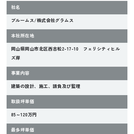
社名
ブルームス/株式会社グラムス
本社所在地
岡山県岡山市北区西古松2-17-10 フェリシティヒル
2023年完成
ズ岸
プライベートテラス
を囲む平屋のコート
事業内容
ハウス
建築の設計、施工、請負及び監理
Nさんファミリー
【岡山県浅口市】
取扱坪単価
85～120万円
最多坪単価