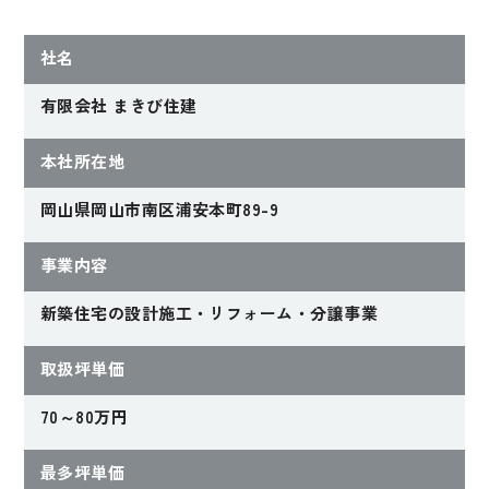
社名
有限会社 まきび住建
本社所在地
岡山県岡山市南区浦安本町89-9
2025年完成
2024年完成
自然素材×モノトー
暮らしの幅が広がる
ンコーデの住まい
スキップフロアの家
事業内容
新築住宅の設計施工・リフォーム・分譲事業
Kさんファミリー
Uさんファミリー
【岡山県都窪郡】
【岡山県倉敷市】
取扱坪単価
70～80万円
最多坪単価