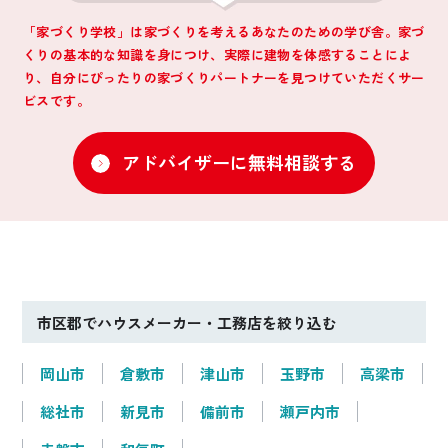
生涯コストを考えた
ガレージとサロン。
「家づくり学校」は家づくりを考えるあなたのための学び舎。家づ
賢い家
2つの顔を持つ住ま
くりの基本的な知識を身につけ、
実際に建物を体感することによ
い
り、自分にぴったりの家づくりパートナーを見つけていただくサー
ビスです。
Oさんファミリー
Iさんファミリー
【岡山県岡山市】
【岡山県岡山市】
アドバイザーに無料相談する
市区郡でハウスメーカー・工務店を絞り込む
岡山市
倉敷市
津山市
玉野市
高梁市
2023年完成
2023年完成
総社市
新見市
備前市
瀬戸内市
エレガントでぬくも
おうち時間が楽しく
りに満ちた住まい
なる、暖かさに満ち