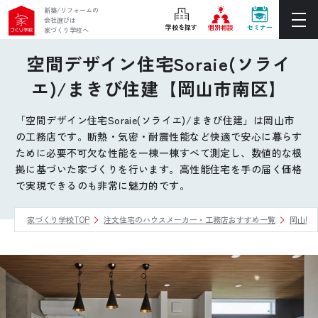
新築/リフォームの
会社選びは
学校を探す
個別相談
セミナー
家づくり学校へ
空間デザイン住宅Soraie(ソライ
ぴったりの住宅会社をご提案
エ)/まきび住建【岡山市南区】
個別相談
「空間デザイン住宅Soraie(ソライエ)/まきび住建」は岡山市
後悔しない家づくりをレクチャー
の工務店です。断熱・気密・耐震性能など快適で安心に暮らす
セミナーをみる
ために必要不可欠な性能を一棟一棟すべて測定し、数値的な根
拠に基づいた家づくりを行います。高性能住宅を手の届く価格
ご利用は無料！全国20校
で実現できるのも非常に魅力的です。
お近くの学校を探す
家づくり学校TOP
注文住宅のハウスメーカー・工務店おすすめ一覧
岡山県
ホーム
家づくり学校とは