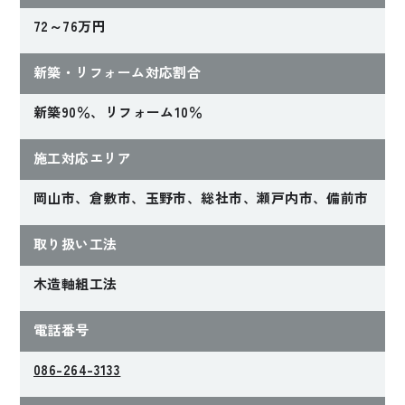
72～76万円
新築・リフォーム対応割合
2024年完成
2024年完成
新築90％、リフォーム10％
スタイリッシュと快
家族の時間が紡がれ
適が調和するホテル
るくつろぎの空間
施工対応エリア
ライクな住まい
岡山市、倉敷市、玉野市、総社市、瀬戸内市、備前市
Hさんファミリー
Oさんファミリー
【岡山県倉敷市】
【岡山県岡山市】
取り扱い工法
木造軸組工法
電話番号
086-264-3133