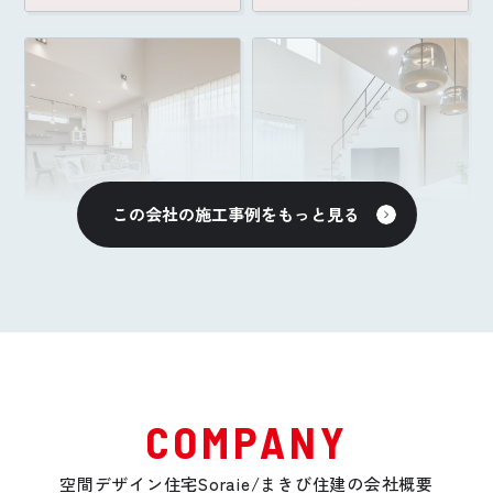
この会社の施工事例をもっと見る
2026年完成
2025年完成
大屋根が守る二世帯
“日常の快“を重ねて
の心地よい暮らし
いける家
Tさんファミリー
Kさんファミリー
【岡山県倉敷市】
【岡山県岡山市】
COMPANY
空間デザイン住宅Soraie/まきび住建の会社概要