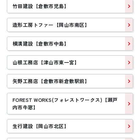
竹田建設【倉敷市児島】
造形工房トファー【岡山市南区】
横溝建設【倉敷市中島】
山根工務店【津山市東一宮】
2020年完成
2020年完成
ライフスタイル動線
快適かつおしゃれに
矢野工務店【倉敷市新倉敷駅前】
でストレスフリーな
暮らすモノトーンの
家
家
FOREST WORKS(フォレストワークス)【瀬戸
内市牛窓】
Sさんファミリー
Mさんファミリー
【岡山県岡山市】
【岡山県岡山市】
生行建設【岡山市北区】