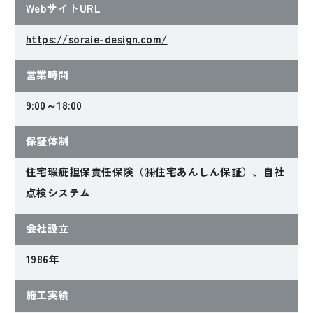
WebサイトURL
https://soraie-design.com/
2024年完成
2024年完成
細部の設えと快適動
自然光と間接照明。
営業時間
線を追求した美しい
ふたつの光で上質感
9:00～18:00
家
を高める家
保証体制
Uさんファミリー
Oさんファミリー
【岡山県岡山市】
【岡山県岡山市】
住宅瑕疵担保責任保険（㈱住宅あんしん保証）、自社
点検システム
会社設立
1986年
施工実績