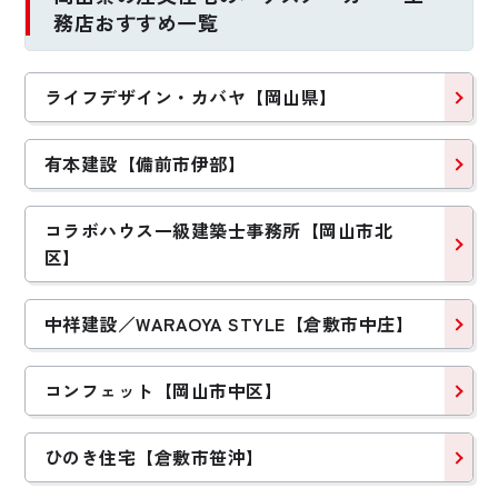
務店おすすめ一覧
Wさんファミリー
Mさんファミリー
【岡山県岡山市】
【岡山県岡山市】
ライフデザイン・カバヤ【岡山県】
有本建設【備前市伊部】
コラボハウス一級建築士事務所【岡山市北
区】
中祥建設／WARAOYA STYLE【倉敷市中庄】
2022年完成
2022年完成
シンプルに暮らす、
1階で暮らしが完結
コンフェット【岡山市中区】
すっきりミニマルな
する、コの字型の半
家
平屋
ひのき住宅【倉敷市笹沖】
Iさんファミリー
Aさんファミリー
【岡山県総社市】
【岡山県岡山市】