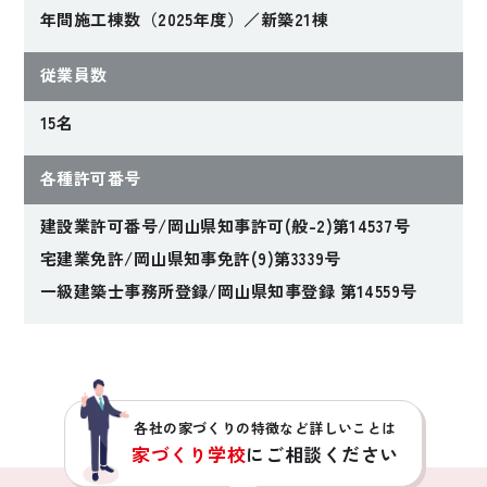
年間施工棟数（2025年度）／新築21棟
2023年完成
2024年完成
自然の恵みを生かす
ちょうどいい室温で
従業員数
パッシブ住宅
ストレスゼロの暮ら
しを
15名
Oさんファミリー
Oさんファミリー
各種許可番号
【岡山県倉敷市】
【岡山県岡山市】
建設業許可番号/岡山県知事許可(般-2)第14537号
宅建業免許/岡山県知事免許(9)第3339号
一級建築士事務所登録/岡山県知事登録 第14559号
各社の家づくりの特徴など詳しいことは
家づくり学校
にご相談ください
2024年完成
2023年完成