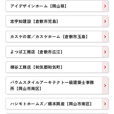
アイデザインホーム【岡山県】
志宇知建設【倉敷市児島】
カスケの家／カスケホーム【倉敷市玉島】
よつば工務店【倉敷市広江】
横谷工務店【和気郡和気町】
2021年完成
2020年完成
美しさと素材感にこ
空間を無駄なく生か
だわった性能＋動線
す。スキップフロア
バウムスタイルアーキテクト一級建築士事務
の家
の家
所【岡山市南区】
Oさんファミリー
Tさんファミリー
【岡山県岡山市】
【岡山県岡山市】
ハシモトホームズ／橋本興産【岡山市南区】