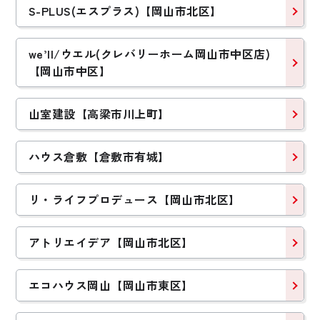
S-PLUS(エスプラス)【岡山市北区】
we’ll/ウエル(クレバリーホーム岡山市中区店)
【岡山市中区】
山室建設【高梁市川上町】
2020年完成
体感で見極めた、私
ハウス倉敷【倉敷市有城】
たちにちょうどいい
快適
リ・ライフプロデュース【岡山市北区】
Gさんファミリー
【岡山県倉敷市】
アトリエイデア【岡山市北区】
エコハウス岡山【岡山市東区】