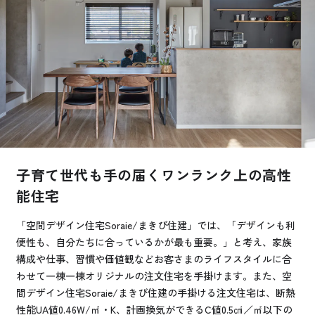
お悩み・相談事例
よくある質問
ご利用者の声・実例
お役立ち情報
子育て世代も手の届くワンランク上の高性
公式SNSをチェック
能住宅
YOUTUBE
Instagram
「空間デザイン住宅Soraie/まきび住建」では、「デザインも利
便性も、自分たちに合っているかが最も重要。」と考え、家族
プライバシーポリシー
構成や仕事、習慣や価値観などお客さまのライフスタイルに合
わせて一棟一棟オリジナルの注文住宅を手掛けます。また、空
間デザイン住宅Soraie/まきび住建の手掛ける注文住宅は、断熱
性能UA値0.46W/㎡・K、計画換気ができるC値0.5㎠／㎡以下の