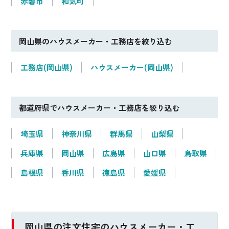
赤磐市
和気町
た家
Sさんファミリー
Kさんファミリー
岡山県のハウスメーカー・工務店を絞り込む
【岡山県倉敷市】
【岡山県岡山市】
工務店(岡山県)
ハウスメーカー(岡山県)
都道府県でハウスメーカー・工務店を絞り込む
埼玉県
神奈川県
群馬県
山梨県
兵庫県
岡山県
広島県
山口県
鳥取県
島根県
香川県
徳島県
愛媛県
2022年完成
2022年完成
快適・省エネ・安心
性能もデザインも極
な日々がずっと続く
めた大人モノトーン
家
な空間
岡山県の注文住宅のハウスメーカー・工