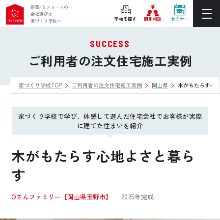
新築/リフォームの
会社選びは
学校を探す
個別相談
セミナー
家づくり学校へ
SUCCESS
ぴったりの住宅会社をご提案
ご利用者の注文住宅施工実例
個別相談
家づくり学校TOP
ご利用者の注文住宅施工実例
岡山県
木がもたらす心
後悔しない家づくりをレクチャー
セミナーをみる
家づくり学校で学び、体感して選んだ住宅会社でお客様が実際
ご利用は無料！全国20校
に建てた住まいを紹介
お近くの学校を探す
木がもたらす心地よさと暮ら
す
ホーム
Oさんファミリー
【岡山県玉野市】
2025年完成
家づくり学校とは