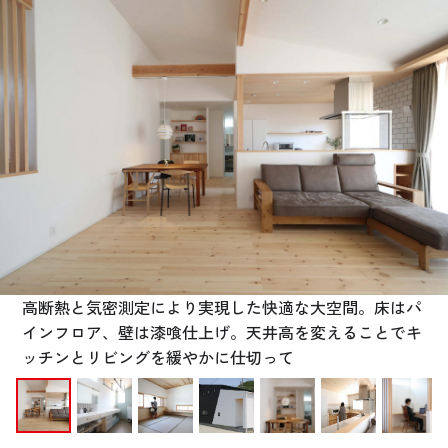
お悩み・相談事例
よくある質問
ご利用者の声・実例
お役立ち情報
公式SNSをチェック
YOUTUBE
Instagram
高断熱と気密測定により実現した快適な大空間。床はパ
インフロア、壁は漆喰仕上げ。天井高を変えることでキ
プライバシーポリシー
ッチンとリビングを緩やかに仕切って