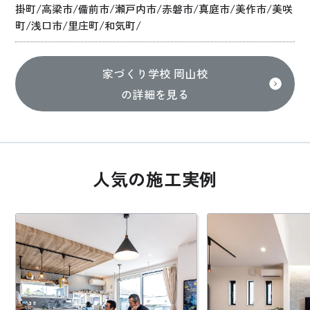
掛町/高梁市/備前市/瀬戸内市/赤磐市/真庭市/美作市/美咲
町/浅口市/里庄町/和気町/
家づくり学校 岡山校
の詳細を見る
人気の施工実例