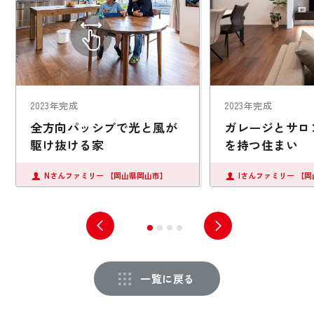
2023年完成
2023年完成
全方向パッシブで光と風が
ガレージとサロ
駆け抜ける家
を持つ住まい
Nさんファミリー
【岡山県岡山市】
Iさんファミリー
【岡
一覧に戻る