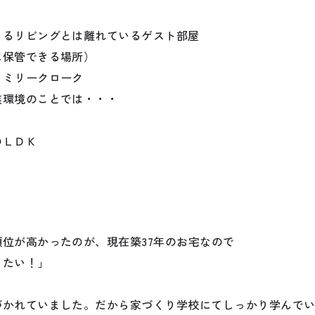
きるリビングとは離れているゲスト部屋
に保管できる場所）
ァミリークローク
族環境のことでは・・・
のＬＤＫ
位が高かったのが、現在築37年のお宅なので
したい！」
づかれていました。だから家づくり学校にてしっかり学んで