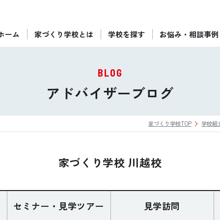
ホーム
家づくり学校とは
学校を探す
お悩み・相談事例
ぴったりの住宅会社をご提案
個別相談
BLOG
後悔しない家づくりをレクチャー
アドバイザーブログ
セミナーをみる
家づくり学校TOP
学校紹
ご利用は無料！全国20校
お近くの学校を探す
家づくり学校 川越校
セミナー・見学ツアー
見学訪問