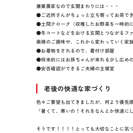
兼業農家なので玄関まわりには・・・
●ご近所さんがちょっと立ち寄ってお茶で
●土間クローク（収穫したお野菜を一時的
●冬コートなどをおける玄関とつながるフ
奥様のご趣味や、これから変わっていく家
●お着物をされるので、着付け部屋
●将来的にはお孫ちゃんが来れる少し広め
●安否確認ができるご夫婦の主寝室
老後の快適な家づくり
色々ご要望も出てきましたが、何より優先順
「暑くて、寒いの！それをなんとか快適に
そうです！！！！とっても大切なことに気