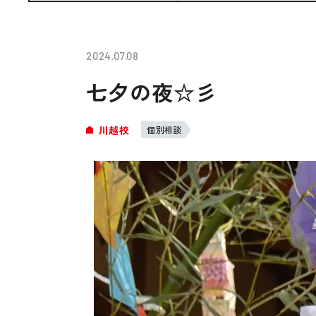
お悩み・相談事例
よくある質問
2024.07.08
七夕の夜☆彡
ご利用者の声・実例
川越校
個別相談
お役立ち情報
プライバシーポリシー