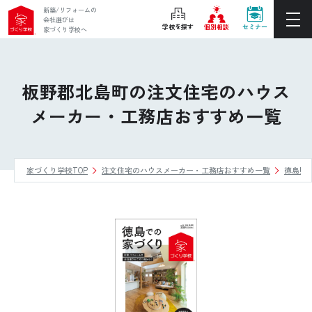
新築/リフォームの
会社選びは
学校を探す
個別相談
セミナー
家づくり学校へ
ぴったりの住宅会社をご提案
個別相談
板野郡北島町の注文住宅のハウス
メーカー・工務店おすすめ一覧
後悔しない家づくりをレクチャー
セミナーをみる
家づくり学校TOP
注文住宅のハウスメーカー・工務店おすすめ一覧
徳島県
ご利用は無料！全国20校
お近くの学校を探す
ホーム
家づくり学校とは