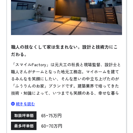
職人の技なくして家は生まれない。設計と技術力にこ
だわる。
「スマイルFactory」は元大工の社長と現場監督、設計士と
職人さんがチームとなった地元工務店。マイホームを建て
るみんなを笑顔にしたい、そんな思いの中立ち上げたのが
「ふうりんのお家」ブランドです。建築業界で培ってきた
技術・知識によって、いつまでも笑顔のある、幸せな暮ら
しが続くお家を一緒に造りあげてくれます。新築はもちろ
続きを読む
ん、リフォームも小規模～大規模まで幅広く対応してくれ
ます。
65~75万円
取扱坪単価
60~70万円
最多坪単価