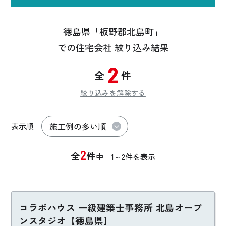
徳島県「板野郡北島町」
での住宅会社 絞り込み結果
2
全
件
絞り込みを解除する
表示順
2
全
件
中
1～2
件を表示
コラボハウス 一級建築士事務所 北島オープ
ンスタジオ【徳島県】