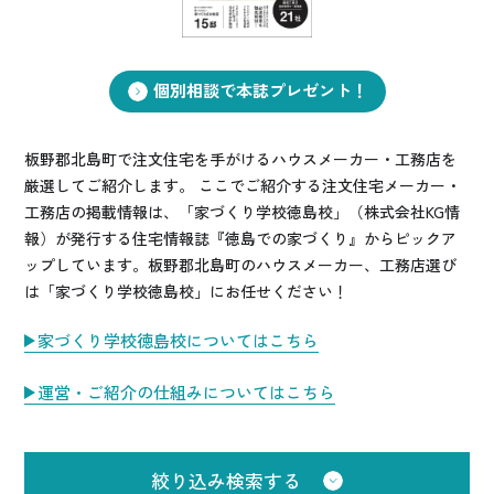
お悩み・相談事例
よくある質問
個別相談で本誌プレゼント！
ご利用者の声・実例
板野郡北島町で注文住宅を手がけるハウスメーカー・工務店を
厳選してご紹介します。 ここでご紹介する注文住宅メーカー・
お役立ち情報
工務店の掲載情報は、「家づくり学校徳島校」（株式会社KG情
報）が発行する住宅情報誌『徳島での家づくり』からピックア
ップしています。板野郡北島町のハウスメーカー、工務店選び
公式SNSをチェック
は「家づくり学校徳島校」にお任せください！
YOUTUBE
Instagram
家づくり学校徳島校についてはこちら
プライバシーポリシー
運営・ご紹介の仕組みについてはこちら
絞り込み検索する