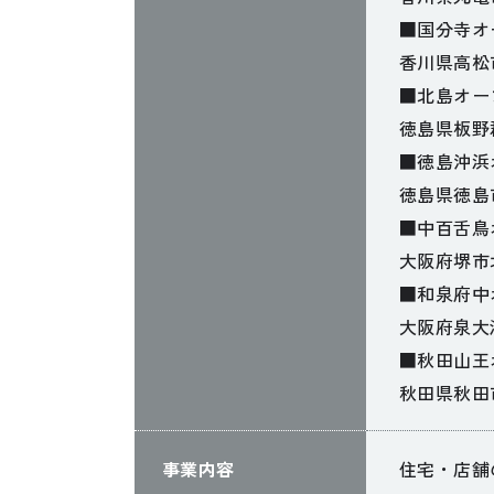
■国分寺オ
香川県高松市
■北島オー
徳島県板野
■徳島沖浜
徳島県徳島
■中百舌鳥
大阪府堺市北
■和泉府中
大阪府泉大津
■秋田山王
秋田県秋田
事業内容
住宅・店舗