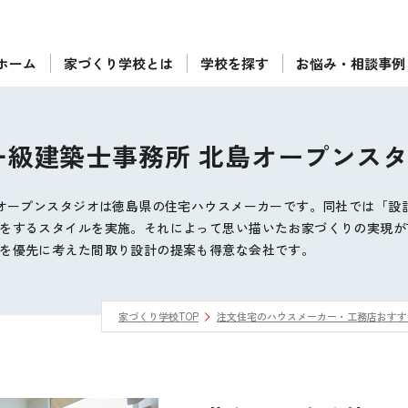
ホーム
家づくり学校とは
学校を探す
お悩み・相談事例
ぴったりの住宅会社をご提案
個別相談
一級建築士事務所 北島オープンス
後悔しない家づくりをレクチャー
セミナーをみる
島オープンスタジオは徳島県の住宅ハウスメーカーです。同社では「設
をするスタイルを実施。それによって思い描いたお家づくりの実現が
ご利用は無料！全国20校
お近くの学校を探す
を優先に考えた間取り設計の提案も得意な会社です。
家づくり学校TOP
注文住宅のハウスメーカー・工務店おすす