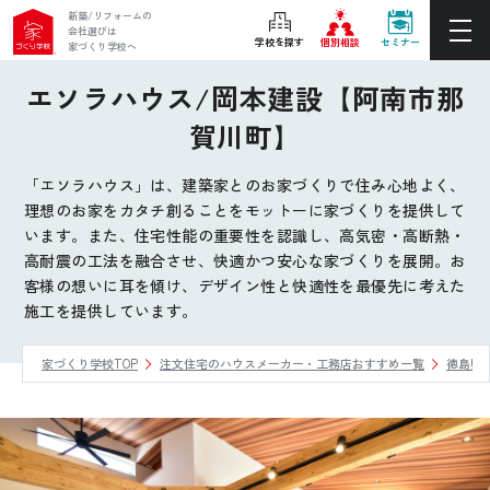
新築/リフォームの
会社選びは
学校を探す
個別相談
セミナー
家づくり学校へ
エソラハウス/岡本建設【阿南市那
ぴったりの住宅会社をご提案
賀川町】
個別相談
「エソラハウス」は、建築家とのお家づくりで住み心地よく、
後悔しない家づくりをレクチャー
理想のお家をカタチ創ることをモットーに家づくりを提供して
セミナーをみる
います。また、住宅性能の重要性を認識し、高気密・高断熱・
高耐震の工法を融合させ、快適かつ安心な家づくりを展開。お
ご利用は無料！全国20校
客様の想いに耳を傾け、デザイン性と快適性を最優先に考えた
お近くの学校を探す
施工を提供しています。
家づくり学校TOP
注文住宅のハウスメーカー・工務店おすすめ一覧
徳島県
ホーム
家づくり学校とは