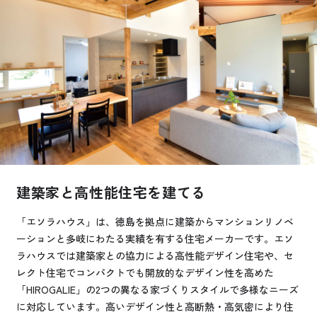
お悩み・相談事例
よくある質問
ご利用者の声・実例
お役立ち情報
公式SNSをチェック
建築家と高性能住宅を建てる
YOUTUBE
Instagram
「エソラハウス」は、徳島を拠点に建築からマンションリノベ
ーションと多岐にわたる実績を有する住宅メーカーです。エソ
プライバシーポリシー
ラハウスでは建築家との協力による高性能デザイン住宅や、セ
レクト住宅でコンパクトでも開放的なデザイン性を高めた
「HIROGALIE」の2つの異なる家づくりスタイルで多様なニーズ
に対応しています。高いデザイン性と高断熱・高気密により住