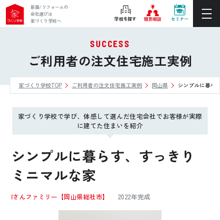
新築/リフォームの
会社選びは
学校を探す
個別相談
セミナー
家づくり学校へ
SUCCESS
ぴったりの住宅会社をご提案
ご利用者の注文住宅施工実例
個別相談
家づくり学校TOP
ご利用者の注文住宅施工実例
岡山県
シンプルに暮ら
後悔しない家づくりをレクチャー
セミナーをみる
家づくり学校で学び、体感して選んだ住宅会社でお客様が実際
ご利用は無料！全国20校
に建てた住まいを紹介
お近くの学校を探す
シンプルに暮らす、すっきり
ミニマルな家
ホーム
Iさんファミリー
【岡山県総社市】
2022年完成
家づくり学校とは