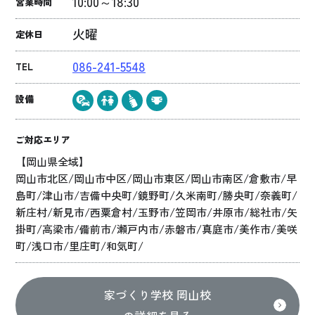
10:00～18:30
営業時間
火曜
定休日
086-241-5548
TEL
設備
ご対応エリア
【岡山県全域】
岡山市北区/岡山市中区/岡山市東区/岡山市南区/倉敷市/早
島町/津山市/吉備中央町/鏡野町/久米南町/勝央町/奈義町/
新庄村/新見市/西粟倉村/玉野市/笠岡市/井原市/総社市/矢
掛町/高梁市/備前市/瀬戸内市/赤磐市/真庭市/美作市/美咲
町/浅口市/里庄町/和気町/
家づくり学校 岡山校