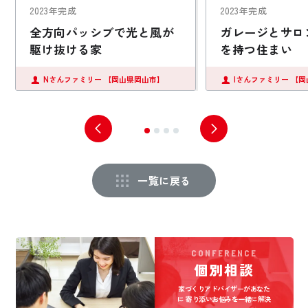
2023年完成
2023年完成
全方向パッシブで光と風が
ガレージとサロ
駆け抜ける家
を持つ住まい
Nさんファミリー
【岡山県岡山市】
Iさんファミリー
【岡
一覧に戻る
CONFERENCE
個別相談
家づくりアドバイザーがあなた
に
寄り添いお悩みを一緒に解決