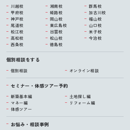
川越校
湘南校
群馬校
甲府校
姫路校
加古川校
神戸校
岡山校
福山校
尾道校
東広島校
山口校
松江校
出雲校
米子校
高松校
松山校
今治校
西条校
徳島校
個別相談をする
個別相談
オンライン相談
セミナー・体感ツアー予約
新築基本編
土地探し編
マネー編
リフォーム編
体感ツアー
お悩み・相談事例