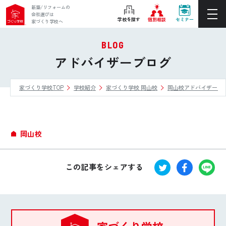
新築/リフォームの
会社選びは
学校を探す
個別相談
セミナー
家づくり学校へ
BLOG
ぴったりの住宅会社をご提案
アドバイザーブログ
個別相談
家づくり学校TOP
学校紹介
家づくり学校 岡山校
岡山校アドバイザーブ
後悔しない家づくりをレクチャー
セミナーをみる
ご利用は無料！全国20校
岡山校
お近くの学校を探す
この記事をシェアする
ホーム
家づくり学校とは
家づくり学校