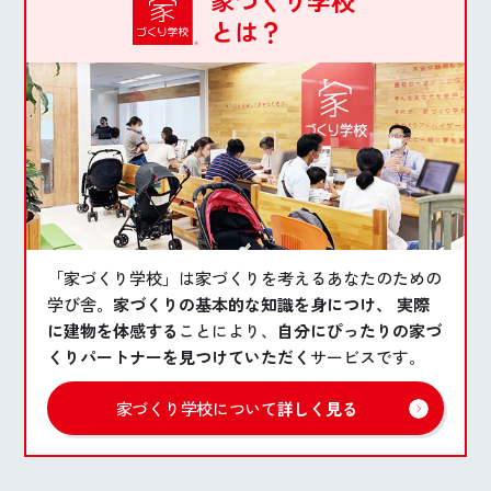
お悩み・相談事例
とは？
よくある質問
ご利用者の声・実例
お役立ち情報
公式SNSをチェック
「家づくり学校」は家づくりを考えるあなたのための
学び舎。
家づくりの基本的な知識を身につけ、 実際
YOUTUBE
Instagram
に建物を体感する
ことにより、
自分にぴったりの家づ
くりパートナーを見つけていただく
サービスです。
プライバシーポリシー
家づくり学校について
詳しく見る