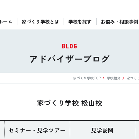
ホーム
家づくり学校とは
学校を探す
お悩み・相談事例
ぴったりの住宅会社をご提案
個別相談
BLOG
後悔しない家づくりをレクチャー
アドバイザーブログ
セミナーをみる
家づくり学校TOP
学校紹介
家づく
ご利用は無料！全国20校
お近くの学校を探す
家づくり学校 松山校
セミナー・見学ツアー
見学訪問