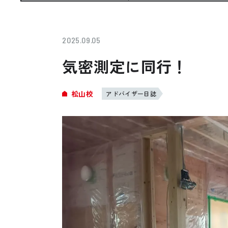
お悩み・相談事例
よくある質問
2025.09.05
気密測定に同行！
ご利用者の声・実例
松山校
アドバイザー日誌
お役立ち情報
プライバシーポリシー