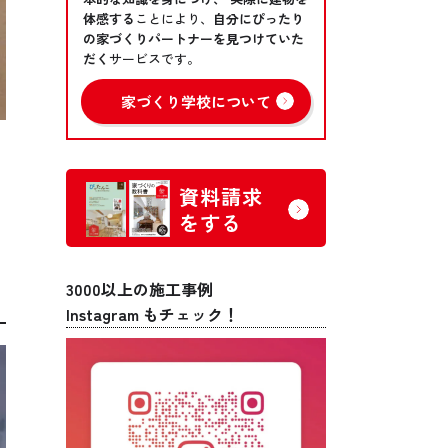
体感する
ことにより、
自分にぴったり
の家づくりパートナーを見つけていた
だく
サービスです。
家づくり学校について
資料請求
げ
をする
3000以上の施工事例
Instagram もチェック！