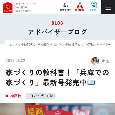
新築/リフォームの
会社選びは
学校を探す
個別相談
セミナー
家づくり学校へ
BLOG
ぴったりの住宅会社をご提案
アドバイザーブログ
個別相談
家づくり学校TOP
学校紹介
家づくり学校 神戸校
神戸校アドバイザーブ
後悔しない家づくりをレクチャー
セミナーをみる
2026.05.22
片山
ご利用は無料！全国20校
家づくりの教科書！『兵庫での
お近くの学校を探す
家づくり』最新号発売中
ホーム
神戸校
アドバイザー日誌
家づくり学校とは