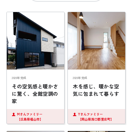
お悩み・相談事例
よくある質問
ご利用者の声・実例
お役立ち情報
公式SNSをチェック
2020年完成
2020年完成
YOUTUBE
Instagram
その空気感と暖かさ
木を感じ、暖かな空
に驚く、全館空調の
気に包まれて暮らす
家
プライバシーポリシー
Mさんファミリー
Yさんファミリー
【広島県福山市】
【岡山県浅口郡里庄町】