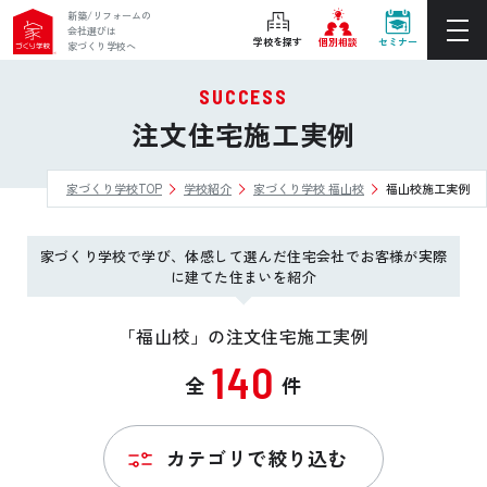
新築/リフォームの
会社選びは
学校を探す
個別相談
セミナー
家づくり学校へ
SUCCESS
ぴったりの住宅会社をご提案
注文住宅施工実例
個別相談
家づくり学校TOP
学校紹介
家づくり学校 福山校
福山校施工実例
後悔しない家づくりをレクチャー
セミナーをみる
家づくり学校で学び、体感して選んだ住宅会社でお客様が実際
ご利用は無料！全国20校
に建てた住まいを紹介
お近くの学校を探す
「福山校」の注文住宅施工実例
140
全
件
ホーム
家づくり学校とは
カテゴリで絞り込む