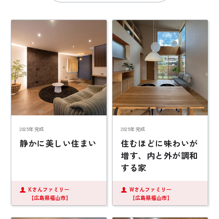
お悩み・相談事例
よくある質問
ご利用者の声・実例
お役立ち情報
公式SNSをチェック
2025年完成
2025年完成
YOUTUBE
Instagram
静かに美しい住まい
住むほどに味わいが
増す、内と外が調和
する家
プライバシーポリシー
Kさんファミリー
Wさんファミリー
【広島県福山市】
【広島県福山市】