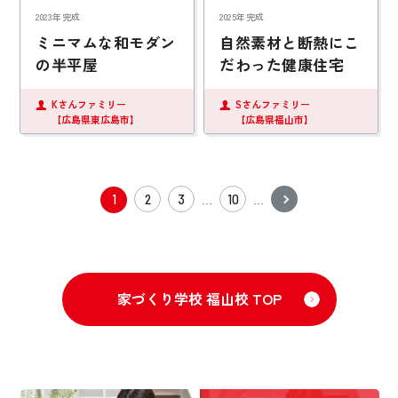
2023年完成
2025年完成
ミニマムな和モダン
自然素材と断熱にこ
の半平屋
だわった健康住宅
Kさんファミリー
Sさんファミリー
【広島県東広島市】
【広島県福山市】
1
2
3
10
...
...
家づくり学校 福山校 TOP