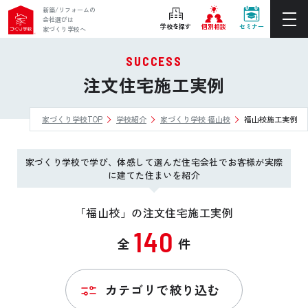
新築/リフォームの
会社選びは
学校を探す
個別相談
セミナー
家づくり学校へ
SUCCESS
ぴったりの住宅会社をご提案
注文住宅施工実例
個別相談
家づくり学校TOP
学校紹介
家づくり学校 福山校
福山校施工実例
後悔しない家づくりをレクチャー
セミナーをみる
家づくり学校で学び、体感して選んだ住宅会社でお客様が実際
ご利用は無料！全国20校
に建てた住まいを紹介
お近くの学校を探す
「福山校」の注文住宅施工実例
140
全
件
ホーム
家づくり学校とは
カテゴリで絞り込む