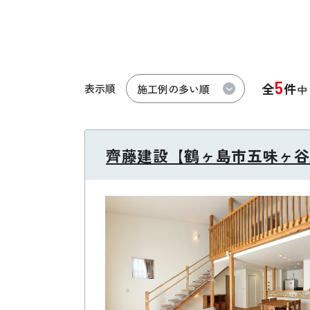
5
全
件
表示順
齊藤建設【鶴ヶ島市五味ヶ谷