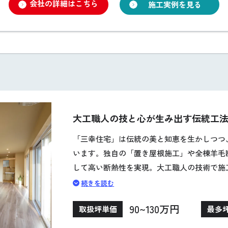
会社の詳細はこちら
施工実例を見る
大工職人の技と心が生み出す伝統工
「三幸住宅」は伝統の美と知恵を生かしつつ
います。独自の「置き屋根施工」や全棟羊毛
して高い断熱性を実現。大工職人の技術で施
造や制震システムで安全性も重視しています
続きを読む
た提案が魅力。環境と安全を重視した家づく
90~130万円
取扱坪単価
最多
す。