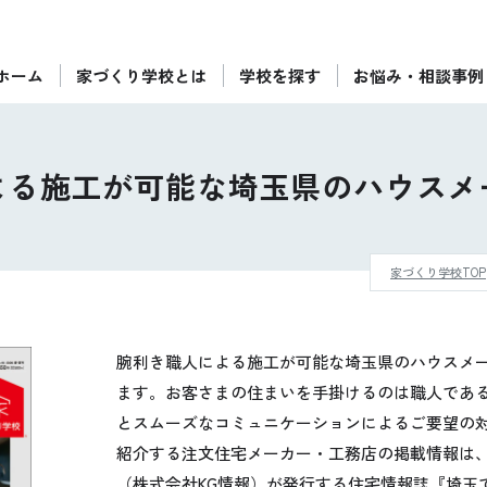
ホーム
家づくり学校とは
学校を探す
お悩み・相談事例
ぴったりの住宅会社をご提案
個別相談
よる施工が可能な埼玉県のハウスメ
後悔しない家づくりをレクチャー
セミナーをみる
家づくり学校TOP
ご利用は無料！全国20校
お近くの学校を探す
腕利き職人による施工が可能な埼玉県のハウスメ
ます。お客さまの住まいを手掛けるのは職人であ
とスムーズなコミュニケーションによるご要望の
紹介する注文住宅メーカー・工務店の掲載情報は
（株式会社KG情報）が発行する住宅情報誌『埼玉