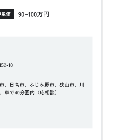
し、施工途中で全棟気密測定を実施すること
90~100万円
坪単価
します。これにより、住まいの性能を最大限
る家を提供しています。
2-10
市、日高市、ふじみ野市、狭山市、川
、車で40分圏内（応相談）