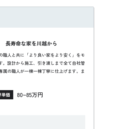
り 長寿命な家を川越から
の職人と共に「より良い家をより安く」をモ
す。設計から施工、引き渡しまで全て自社管
専属の職人が一棟一棟丁寧に仕上げます。ま
持ち、最長60年の長期保証を提供。お客様の
ナンスにも力を入れています。新築住宅はも
80~85万円
坪単価
ーサポートも充実しています。さらに、
、価格帯ごとのプラン提案で、お客様に最適な
たい方にも安心の提案が可能です。