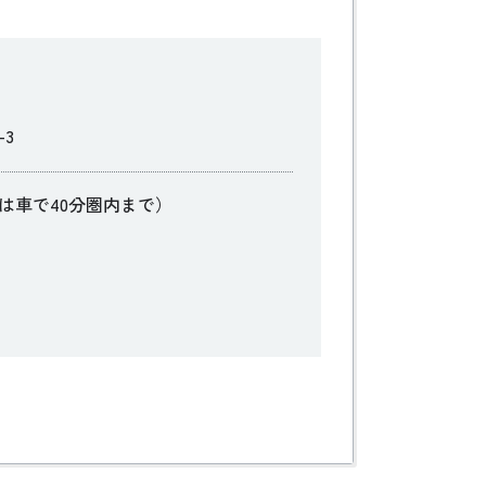
3
は車で40分圏内まで）