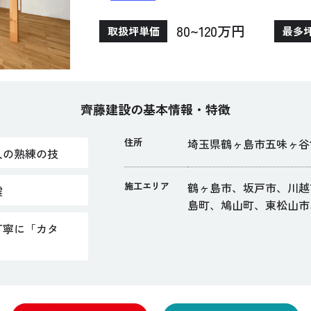
体化したパネル「スーパーウォール」を使用
80~120万円
取扱坪単価
最多
で、外部の騒音を遮断し快適な住環境を実現
に引き出すとともに、長期間安心して暮らせ
齊藤建設の基本情報・特徴
住所
埼玉県鶴ヶ島市五味ヶ谷15
人の熟練の技
施工エリア
鶴ヶ島市、坂戸市、川越
震
島町、鳩山町、東松山市
丁寧に「カタ