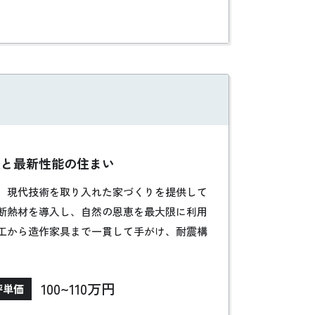
法と最新性能の住まい
、現代技術を取り入れた家づくりを提供して
断熱材を導入し、自然の恩恵を最大限に利用
工から造作家具まで一貫して手がけ、耐震構
。社員全員が大工出身で、深い知識に基づい
りで、質の高い住まいを追求し続けていま
100~110万円
坪単価