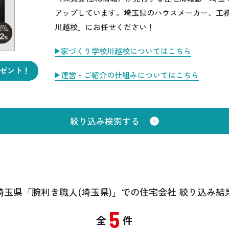
アップしています。埼玉県のハウスメーカー、工
川越校」にお任せください！
家づくり学校川越校についてはこちら
ゼント！
運営・ご紹介の仕組みについてはこちら
絞り込み検索する
公式SNSをチェック
YOUTUBE
Instagram
埼玉県「腕利き職人(埼玉県)」
での住宅会社 絞り込み結
5
全
件