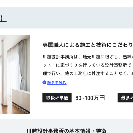
】
専属職人による施工と技術にこだわ
川越設計事務所は、地元川越に根ざし、熟練
ットーに家づくりを行っている設計事務所で
理で行い、他の工務店に外注することなく、
た、1,000軒以上の耐震・劣化診断の実績を
続きを読む
安心と安全を最優先に考え、工事後のメンテ
80~100万円
取扱坪単価
最多
ちろん、リフォームにも強みを持ち、アフタ
1,000種類以上の注文住宅プランを用意し
住まいを提供しています。プロに全てを任せ
川越設計事務所の基本情報・特徴