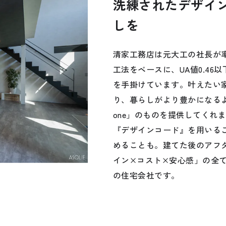
洗練されたデザイ
しを
清家工務店は元大工の社長が
工法をベースに、UA値0.46
を手掛けています。叶えたい
り、暮らしがより豊かになるよ
one」のものを提供してくれま
公式SNSをチェック
『デザインコード』を用いる
めることも。建てた後のアフ
YOUTUBE
Instagram
イン×コスト×安心感」の全
の住宅会社です。