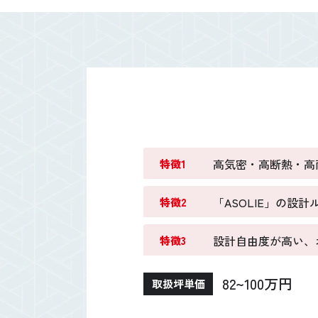
高気密・高断熱・高
特徴1
「ASOLIE」の設
特徴2
設計自由度が高い、
特徴3
82~100万円
取扱坪単価