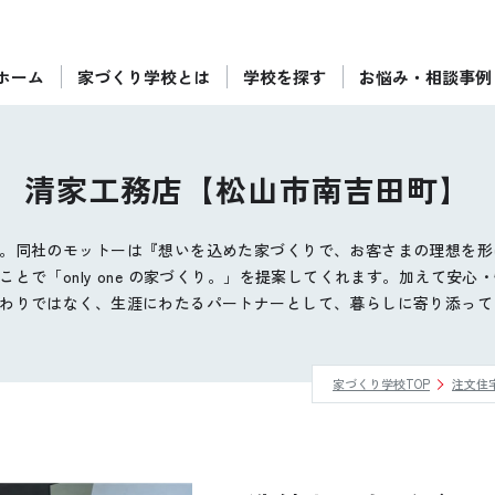
ホーム
家づくり学校とは
学校を探す
お悩み・相談事例
ぴったりの住宅会社をご提案
個別相談
清家工務店【松山市南吉田町】
後悔しない家づくりをレクチャー
セミナーをみる
。同社のモットーは『想いを込めた家づくりで、お客さまの理想を形
とで「only one の家づくり。」を提案してくれます。加えて安
ご利用は無料！全国20校
お近くの学校を探す
わりではなく、生涯にわたるパートナーとして、暮らしに寄り添って
家づくり学校TOP
注文住