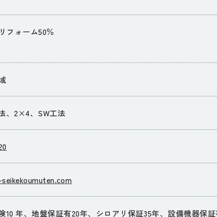
リフォーム50％
域
法、2×4、SW工法
20
-seikekoumuten.com
険10 年、地盤保証有20年、シロアリ保証35年、設備機器保証