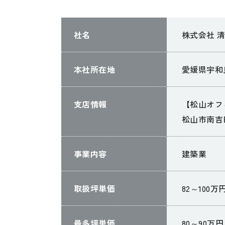
社名
株式会社 
本社所在地
愛媛県宇和島
支店情報
【松山オフ
松山市南吉田町
事業内容
建築業
取扱坪単価
82～100万
最多坪単価
80～90万円