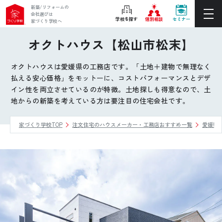
新築/リフォームの
会社選びは
学校を探す
個別相談
セミナー
家づくり学校へ
オクトハウス【松山市松末】
ぴったりの住宅会社をご提案
個別相談
オクトハウスは愛媛県の工務店です。「土地＋建物で無理なく
払える安心価格」をモットーに、コストパフォーマンスとデザ
後悔しない家づくりをレクチャー
イン性を両立させているのが特徴。土地探しも得意なので、土
セミナーをみる
地からの新築を考えている方は要注目の住宅会社です。
家づくり学校TOP
注文住宅のハウスメーカー・工務店おすすめ一覧
愛媛県
ご利用は無料！全国20校
お近くの学校を探す
ホーム
家づくり学校とは