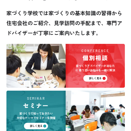
家づくり学校では家づくりの基本知識の習得から
住宅会社のご紹介、見学訪問の手配まで、
専門ア
ドバイザーが丁寧にご案内いたします。
CONFERENCE
個別相談
家づくりアドバイザーがあなた
に
寄り添いお悩みを一緒に解決
詳しく見る
SEMINAR
セミナー
家づくりで知っておきたい
大切なテーマでセミナーを開催
詳しく見る