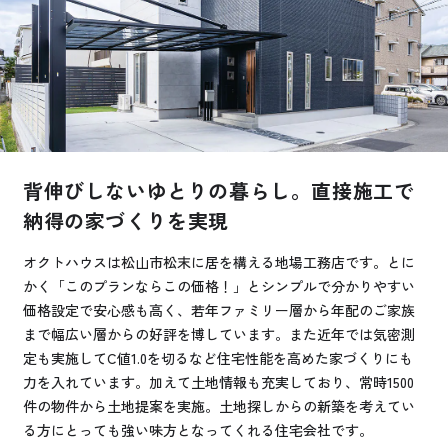
お悩み・相談事例
よくある質問
ご利用者の声・実例
背伸びしないゆとりの暮らし。直接施工で
お役立ち情報
納得の家づくりを実現
公式SNSをチェック
オクトハウスは松山市松末に居を構える地場工務店です。とに
かく「このプランならこの価格！」とシンプルで分かりやすい
YOUTUBE
Instagram
価格設定で安心感も高く、若年ファミリー層から年配のご家族
まで幅広い層からの好評を博しています。また近年では気密測
プライバシーポリシー
定も実施してC値1.0を切るなど住宅性能を高めた家づくりにも
力を入れています。加えて土地情報も充実しており、常時1500
件の物件から土地提案を実施。土地探しからの新築を考えてい
る方にとっても強い味方となってくれる住宅会社です。