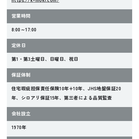
2020年完成
2020年完成
営業時間
眺めの家
木の香りとくつろぎ
に満ちた“落ち着く
8:00～17:00
家”
定休日
Aさんファミリー
Sさんファミリー
【兵庫県神戸市】
【兵庫県明石市】
第1・第3土曜日、日曜日、祝日
保証体制
住宅瑕疵担保責任保険10年+10年、JHS地盤保証20
年、シロアリ保証15年、第三者による品質監査
会社設立
1970年
2020年完成
2019年完成