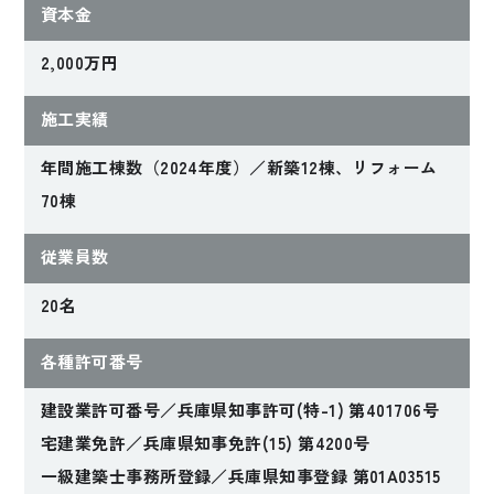
資本金
のびやかに暮らす家
こだわりの眺望と木
の香りに包まれた快
2,000万円
適空間
施工実績
Mさんファミリー
Iさんファミリー
【兵庫県明石市】
【兵庫県神戸市】
年間施工棟数（2024年度）／新築12棟、リフォーム
70棟
従業員数
20名
各種許可番号
建設業許可番号／兵庫県知事許可(特-1) 第401706号
2020年完成
宅建業免許／兵庫県知事免許(15) 第4200号
子育てを楽しく快適
一級建築士事務所登録／兵庫県知事登録 第01A03515