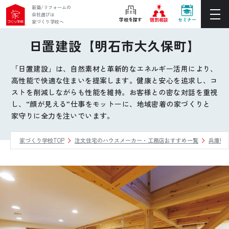
新築/リフォームの
会社選びは
学校を探す
個別相談
セミナー
家づくり学校へ
日置建設【明石市大久保町】
ぴったりの住宅会社をご提案
個別相談
「日置建設」は、自然素材と革新的なエネルギー活用により、
高性能で快適な住まいを提案します。健康と安心を追求し、コ
後悔しない家づくりをレクチャー
ストを削減しながらも性能を維持。お客様との密な対話を重視
セミナーをみる
し、“顔が見える”仕事をモットーに、地域密着の家づくりと
家守りに全力を注いでいます。
ご利用は無料！全国20校
お近くの学校を探す
家づくり学校TOP
注文住宅のハウスメーカー・工務店おすすめ一覧
兵庫県
ホーム
家づくり学校とは