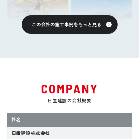
この会社の施工事例をもっと見る
2022年完成
2022年完成
床下エアコンとブー
毎日が充実！ウッド
スターファンで毎日
テラスがある平屋
快適な家
COMPANY
Kさんファミリー
Sさんファミリー
【兵庫県明石市】
【兵庫県姫路市】
日置建設の会社概要
社名
日置建設株式会社