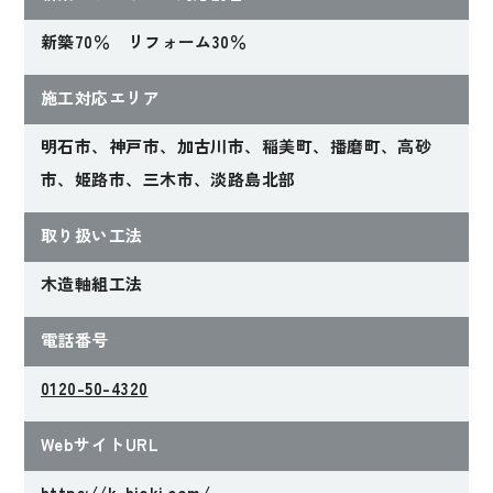
新築70％ リフォーム30％
2021年完成
2021年完成
施工対応エリア
視線の抜けと開放感
北と南に開く家
を満喫！ストリップ
明石市、神戸市、加古川市、稲美町、播磨町、高砂
階段が主役の家
市、姫路市、三木市、淡路島北部
Hさんファミリー
Dさんファミリー
取り扱い工法
【兵庫県神戸市】
【兵庫県神戸市】
木造軸組工法
電話番号
0120-50-4320
WebサイトURL
https://k-hioki.com/