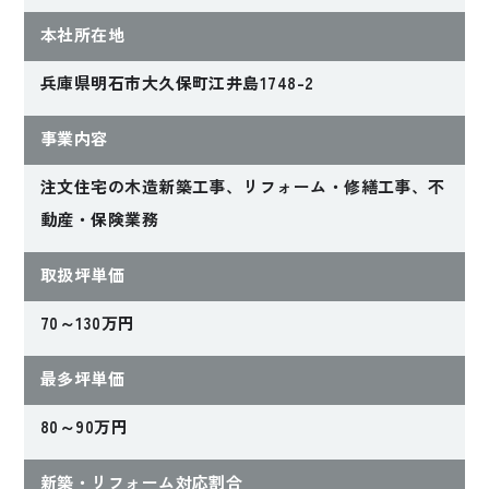
本社所在地
兵庫県明石市大久保町江井島1748-2
2022年完成
2022年完成
事業内容
趣味を楽しむ終の棲
床下エアコンで家ま
注文住宅の木造新築工事、リフォーム・修繕工事、不
家
るごと快適！小屋裏
の漫画部屋で憩う家
動産・保険業務
Yさんファミリー
Iさんファミリー
取扱坪単価
【兵庫県明石市】
【兵庫県明石市】
70～130万円
最多坪単価
80～90万円
新築・リフォーム対応割合