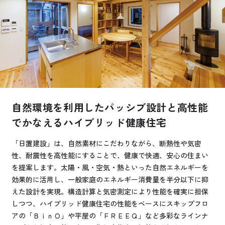
お悩み・相談事例
よくある質問
ご利用者の声・実例
お役立ち情報
自然環境を利用したパッシブ設計と高性能
でかなえるハイブリッド健康住宅
公式SNSをチェック
「日置建設」は、自然素材にこだわりながら、断熱性や気密
YOUTUBE
Instagram
性、耐震性を高性能にすることで、健康で快適、安心の住まい
を提案します。太陽・風・空気・熱といった自然エネルギーを
プライバシーポリシー
効果的に活用し、一般家庭のエネルギー消費量を半分以下に抑
えた設計を実現。構造計算と気密測定により性能を確実に担保
しつつ、ハイブリッド健康住宅の性能をベースにスキップフロ
アの「ＢｉｎＯ」や平屋の「ＦＲＥＥＱ」など多彩なラインナ