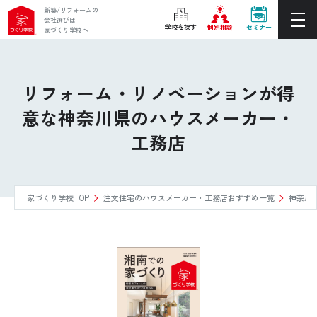
新築/リフォームの
会社選びは
学校を探す
個別相談
セミナー
家づくり学校へ
ぴったりの住宅会社をご提案
個別相談
リフォーム・リノベーションが得
意な神奈川県のハウスメーカー・
後悔しない家づくりをレクチャー
工務店
セミナーをみる
ご利用は無料！全国20校
お近くの学校を探す
家づくり学校TOP
注文住宅のハウスメーカー・工務店おすすめ一覧
神奈川
ホーム
家づくり学校とは