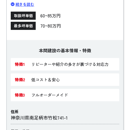
れた予算の中でお客様が何を重視したいのかを汲み取り、
続きを読む
提案しています。
60~85万円
取扱坪単価
70~80万円
最多坪単価
本間建設の基本情報・特徴
特徴1
リピーターや紹介の多さが裏づける対応力
特徴2
低コスト＆安心
特徴3
フルオーダーメイド
住所
神奈川県南足柄市竹松741-1