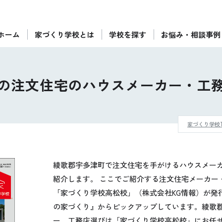
ホーム
家づくり学校とは
学校を探す
お悩み・相談事例
ぴったりの住宅会社をご提案
個別相談
の注文住宅のハウスメーカー・工
後悔しない家づくりをレクチャー
セミナーをみる
家づくり学校T
ご利用は無料！全国20校
お近くの学校を探す
綾歌郡宇多津町で注文住宅を手がけるハウスメー
紹介します。 ここでご紹介する注文住宅メーカー
「家づくり学校高松校」（株式会社KG情報）が発
の家づくり』からピックアップしています。綾歌
ー、工務店選びは「家づくり学校高松校」にお任