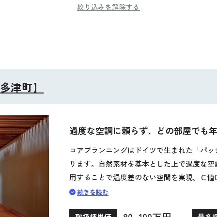
絞り込みを解除する
多津町】
過度な空調に頼らず、どの部屋でも
コアプランニングはドイツで生まれた「パッ
ります。自然素材を基本とした上で過度な空
用することで温度差のない空間を実現。Ｃ値0.1
によりヒートショックリスクも限りなく低減
続きを読む
りを提供してくれます。
80~100万円
取扱坪単価
最多