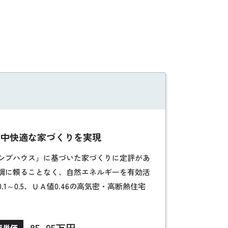
年中快適な家づくりを実現
シブハウス」に基づいた家づくりに定評があ
調に頼ることなく、自然エネルギーを有効活
～0.5、ＵＡ値0.46の高気密・高断熱住宅
してくれ、住むほどに健康になる住まいづく
85~95万円
坪単価