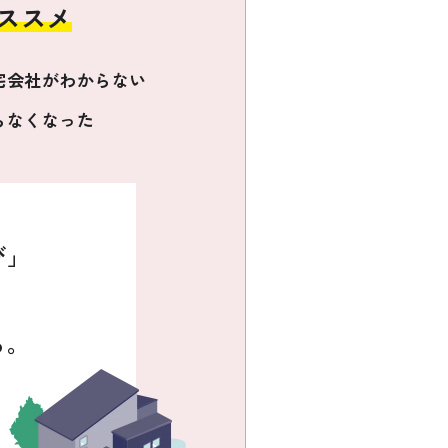
ススメ
宅会社がわからない
らなくなった
び」
る。