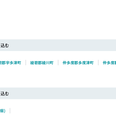
り込む
歌郡宇多津町
綾歌郡綾川町
仲多度郡多度津町
仲多度
り込む
県)