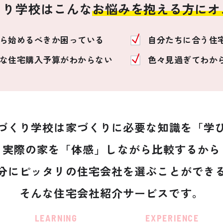
くり学校はこんな
お悩みを抱える方にオ
ら始めるべきか
困っている
自分たちに合う住
な
住宅購入予算がわからない
色々見過ぎてわか
づくり学校は家づくりに必要な
知識を「学
実際の家を「体感」しながら
比較するから
分にピッタリの住宅会社を
選ぶことができ
そんな住宅会社紹介サービスです。
LEARNING
EXPERIENCE