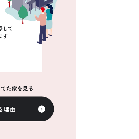
感して
ます
建てた家を見る
る理由