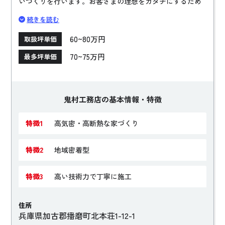
いづくりを行います。お客さまの理想をカタチにするため
に、ライフスタイルや価値観を表現したデザインを提案し
続きを読む
ます。また、デザインだけでなく、「SW(スーパーウォー
ル)工法」を活かした、「高気密・高断熱・高耐震」の家づ
60~80万円
取扱坪単価
くりにもこだわっており、ランニングコストを抑えた経済
70~75万円
最多坪単価
的な住宅を提供しています。
鬼村工務店の基本情報・特徴
特徴1
高気密・高断熱な家づくり
特徴2
地域密着型
特徴3
高い技術力で丁寧に施工
住所
兵庫県加古郡播磨町北本荘1-12-1