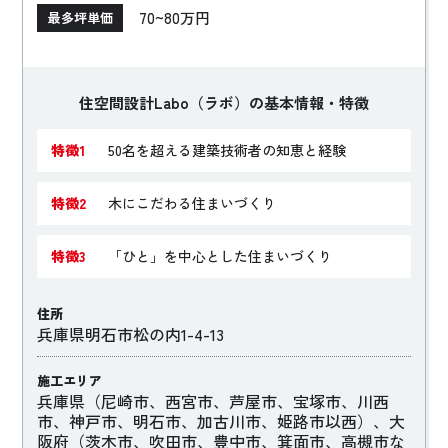
を大切にコストパフォーマンスを考慮した性能と品質管理
70~80万円
最多坪単価
に徹底的に取り組んでいます。
住空間設計Labo（ラボ）の基本情報・特徴
特徴1
50名を超える建築技術者の知恵と経験
特徴2
木にこだわる住まいづくり
特徴3
「ひと」を中心とした住まいづくり
住所
兵庫県明石市松の内1-4-13
施工エリア
兵庫県（尼崎市、西宮市、芦屋市、宝塚市、川西
市、神戸市、明石市、加古川市、姫路市以西）、大
阪府（茨木市、吹田市、豊中市、箕面市、高槻市な