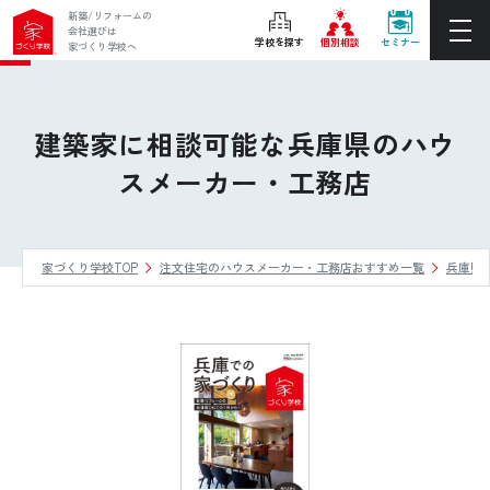
新築/リフォームの
会社選びは
学校を探す
個別相談
セミナー
家づくり学校へ
ぴったりの住宅会社をご提案
個別相談
建築家に相談可能な兵庫県のハウ
スメーカー・工務店
後悔しない家づくりをレクチャー
セミナーをみる
家づくり学校TOP
注文住宅のハウスメーカー・工務店おすすめ一覧
兵庫県
ご利用は無料！全国20校
お近くの学校を探す
ホーム
家づくり学校とは