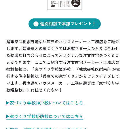
お悩み・相談事例
よくある質問
個別相談で本誌プレゼント！
ご利用者の声・実例
建築家に相談可能な兵庫県のハウスメーカー・工務店をご紹介
します。建築家との家づくりではお客さま一人ひとりに合わせ
お役立ち情報
た綿密な打ち合わせによってオリジナルな注文住宅をつくるこ
とができます。ここでご紹介する注文住宅メーカー・工務店の
掲載情報は、「家づくり学校姫路校」（株式会社KG情報）が発
公式SNSをチェック
行する住宅情報誌『兵庫での家づくり』からピックアップして
YOUTUBE
Instagram
います。兵庫県のハウスメーカー、工務店選びは「家づくり学
校姫路校」にお任せください！
プライバシーポリシー
家づくり学校神戸校についてはこちら
家づくり学校姫路校についてはこちら