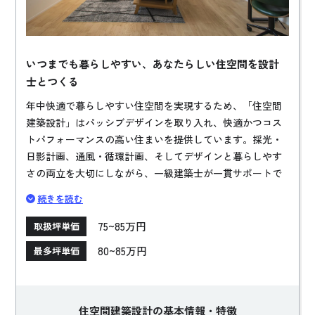
いつまでも暮らしやすい、あなたらしい住空間を設計
士とつくる
年中快適で暮らしやすい住空間を実現するため、「住空間
建築設計」はパッシブデザインを取り入れ、快適かつコス
トパフォーマンスの高い住まいを提供しています。採光・
日影計画、通風・循環計画、そしてデザインと暮らしやす
さの両立を大切にしながら、一級建築士が一貫サポートで
家づくりを手掛けます。構造材や仕上げ材には無垢の木を
続きを読む
使用するほか、外壁には塗り壁、断熱材にはセルロースフ
ァイバーといった自然素材をふんだんに利用し、快適性を
75~85万円
取扱坪単価
高めています。大空間であっても省エネを叶えられる高い
80~85万円
最多坪単価
レベルの住宅性能を実現させます。
住空間建築設計の基本情報・特徴