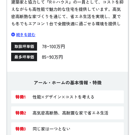
建築家と協力して『R＋ハウス』の一員として、コストを抑
えながらも高性能で魅力的な住宅を提供しています。高気
密高断熱な家づくりを通じて、省エネ生活を実現し、夏で
も冬でもエアコン１台で全館快適に過ごせる環境を提供し
ています。外観や内観にこだわり、家族のライフスタイル
続きを読む
に合わせたオリジナルなプランを提案。お客さまの夢や希
望に寄り添い、スタッフ全員が一丸となって実現します。
78~100万円
取扱坪単価
85~90万円
最多坪単価
アール・ホームの基本情報・特徴
特徴1
性能×デザイン×コストを考える
特徴2
高気密高断熱、高耐震な家で省エネ生活
特徴3
同じ家は一つとない