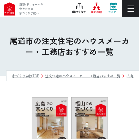
新築/リフォームの
会社選びは
学校を探す
個別相談
セミナー
家づくり学校へ
ぴったりの住宅会社をご提案
個別相談
尾道市の注文住宅のハウスメーカ
ー・工務店おすすめ一覧
後悔しない家づくりをレクチャー
セミナーをみる
家づくり学校TOP
注文住宅のハウスメーカー・工務店おすすめ一覧
広島県
ご利用は無料！全国20校
お近くの学校を探す
ホーム
家づくり学校とは