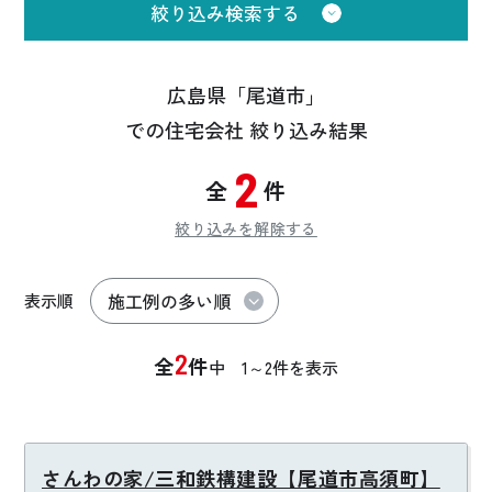
絞り込み検索する
広島県「尾道市」
での住宅会社 絞り込み結果
2
全
件
絞り込みを解除する
表示順
2
全
件
中
1～2
件を表示
さんわの家/三和鉄構建設【尾道市高須町】