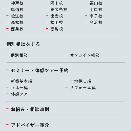
神戸校
岡山校
福山校
尾道校
東広島校
山口校
松江校
出雲校
米子校
高松校
松山校
今治校
西条校
徳島校
個別相談をする
個別相談
オンライン相談
セミナー・体感ツアー予約
新築基本編
土地探し編
マネー編
リフォーム編
体感ツアー
お悩み・相談事例
アドバイザー紹介