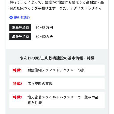
棟行うことによって、震度7の地震にも耐えうる高耐震・高
耐久な家づくりを手掛けます。また、テクノストラクチャ
ーの家は強度を保ちながら柱を減らすことが可能で、断熱
続きを読む
などの快適性にもこだわりながら、広々としたリビングや
高い天井なども実現可能です。ハウスメーカーと同等の品
70~85万円
取扱坪単価
質と性能を持ちながら、地域に根ざした家づくりを行い、
70~80万円
最多坪単価
お客様一人ひとりに合わせた柔軟な対応のできる工務店で
す。
さんわの家/三和鉄構建設の基本情報・特徴
特徴1
耐震住宅テクノストラクチャーの家
特徴2
広々空間の実現
特徴3
地元密着スタイル＋ハウスメーカー並みの品
質と性能