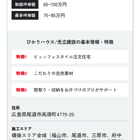
ています。また、新築住宅の間取り・収納をお片づけのプ
65~130万円
取扱坪単価
ロがサポートしてくれます。「木の可能性や、木のもつ豊
75~85万円
最多坪単価
かさ、美しさ」を生かしながら、珊瑚の塗壁や天然ミネラ
ル塗壁など自然素材にもこだわった家づくりが特徴です。
ひかりハウス/光立建設の基本情報・特徴
特徴1
ビュッフェスタイル注文住宅
特徴2
こだわりの自然素材
特徴3
間取り・収納をお片づけのプロがサポート
住所
広島県尾道市高須町4779-20
施工エリア
備後エリア全域（福山市、尾道市、三原市、府中