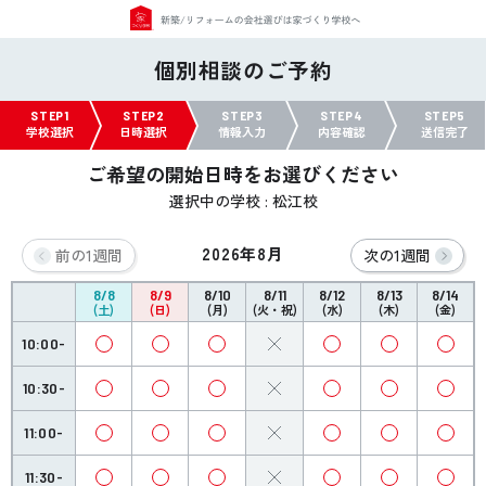
個別相談のご予約
STEP1
STEP2
STEP3
STEP4
STEP5
学校選択
日時選択
情報入力
内容確認
送信完了
ご希望の開始日時をお選びください
選択中の学校 : 松江校
2026年8月
前の1週間
次の1週間
8/8
8/9
8/10
8/11
8/12
8/13
8/14
(土)
(日)
(月)
(火・祝)
(水)
(木)
(金)
10:00-
10:30-
11:00-
11:30-