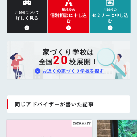
川越校の
川越校の
川越校について
個別相談に申し込
セミナーに申し込
詳しく見る
む
む
家づくり学校は
20
全国
校展開！
お近くの家づくり学校を探す
同じアドバイザーが書いた記事
2026.07.29