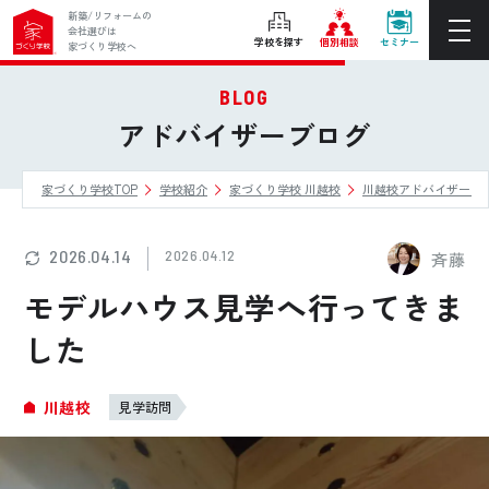
新築/リフォームの
会社選びは
学校を探す
個別相談
セミナー
家づくり学校へ
BLOG
ぴったりの住宅会社をご提案
アドバイザーブログ
個別相談
家づくり学校TOP
学校紹介
家づくり学校 川越校
川越校アドバイザーブ
後悔しない家づくりをレクチャー
セミナーをみる
2026.04.14
2026.04.12
斉藤
ご利用は無料！全国20校
モデルハウス見学へ行ってきま
お近くの学校を探す
した
ホーム
川越校
見学訪問
家づくり学校とは