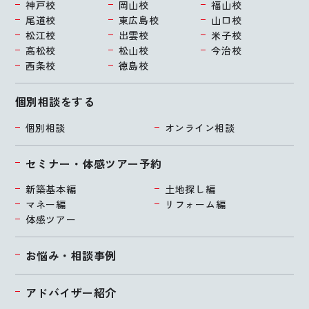
神戸校
岡山校
福山校
尾道校
東広島校
山口校
松江校
出雲校
米子校
高松校
松山校
今治校
西条校
徳島校
個別相談をする
個別相談
オンライン相談
セミナー・体感ツアー予約
新築基本編
土地探し編
マネー編
リフォーム編
体感ツアー
お悩み・相談事例
アドバイザー紹介