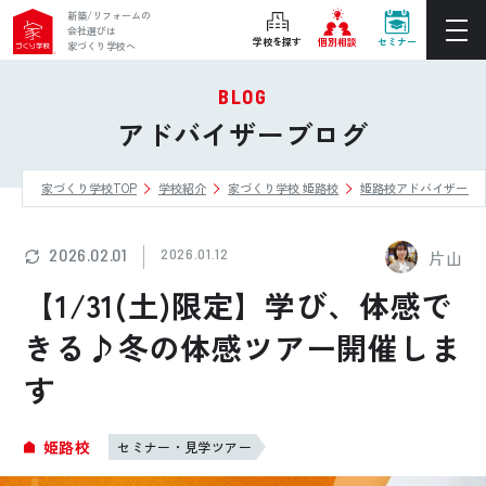
新築/リフォームの
会社選びは
学校を探す
個別相談
セミナー
家づくり学校へ
BLOG
ぴったりの住宅会社をご提案
アドバイザーブログ
個別相談
家づくり学校TOP
学校紹介
家づくり学校 姫路校
姫路校アドバイザーブ
後悔しない家づくりをレクチャー
セミナーをみる
2026.02.01
2026.01.12
片山
ご利用は無料！全国20校
【1/31(土)限定】学び、体感で
お近くの学校を探す
きる♪冬の体感ツアー開催しま
す
ホーム
家づくり学校とは
姫路校
セミナー・見学ツアー