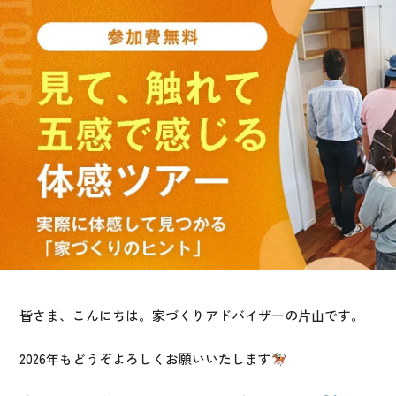
お悩み・相談事例
よくある質問
ご利用者の声・実例
お役立ち情報
公式SNSをチェック
YOUTUBE
Instagram
プライバシーポリシー
皆さま、こんにちは。家づくりアドバイザーの片山です。
2026年もどうぞよろしくお願いいたします