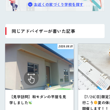
お近くの家づくり学校を探す
同じアドバイザーが書いた記事
2026.08.01
【見学訪問】和モダンの平屋を見
【7/26(日)
学しました
行こう
夏の体
開催します！！