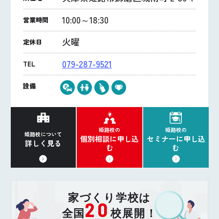
10:00～18:30
営業時間
火曜
定休日
079-287-9521
TEL
設備
姫路校の
姫路校の
姫路校について
個別相談に申し込
セミナーに申し込
詳しく見る
む
む
家づくり学校は
20
全国
校展開！