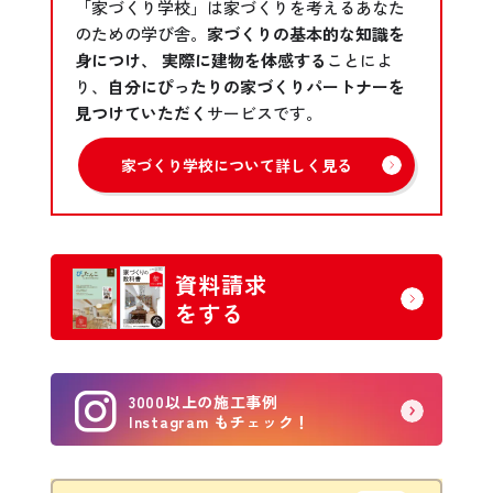
「家づくり学校」は家づくりを考えるあなた
のための学び舎。
家づくりの基本的な知識を
身につけ、 実際に建物を体感する
ことによ
り、
自分にぴったりの家づくりパートナーを
見つけていただく
サービスです。
家づくり学校について詳しく見る
資料請求
をする
3000以上の施工事例
Instagram もチェック！