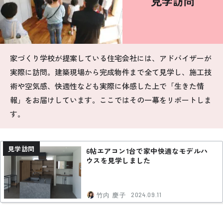
見学訪問
お悩み・相談事例
よくある質問
家づくり学校が提案している住宅会社には、アドバイザーが
ご利用者の声・実例
実際に訪問。建築現場から完成物件まで全て見学し、施工技
術や空気感、快適性なども実際に体感した上で「生きた情
お役立ち情報
報」をお届けしています。ここではその一幕をリポートしま
す。
公式SNSをチェック
YOUTUBE
Instagram
見学訪問
6帖エアコン1台で家中快適なモデルハ
ウスを見学しました
プライバシーポリシー
竹内 慶子
2024.09.11