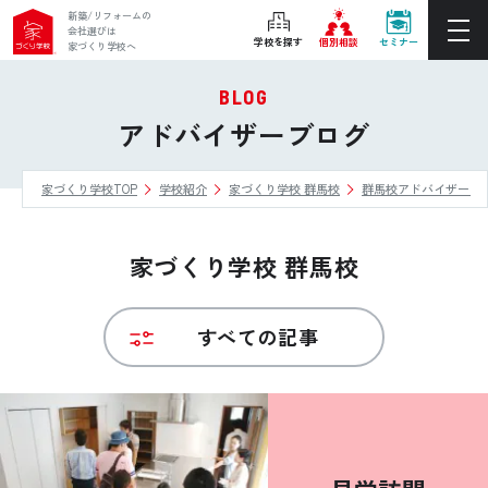
新築/リフォームの
会社選びは
学校を探す
個別相談
セミナー
家づくり学校へ
BLOG
ぴったりの住宅会社をご提案
アドバイザーブログ
個別相談
家づくり学校TOP
学校紹介
家づくり学校 群馬校
群馬校アドバイザーブ
後悔しない家づくりをレクチャー
セミナーをみる
家づくり学校 群馬校
ご利用は無料！全国20校
お近くの学校を探す
すべての記事
ホーム
家づくり学校とは